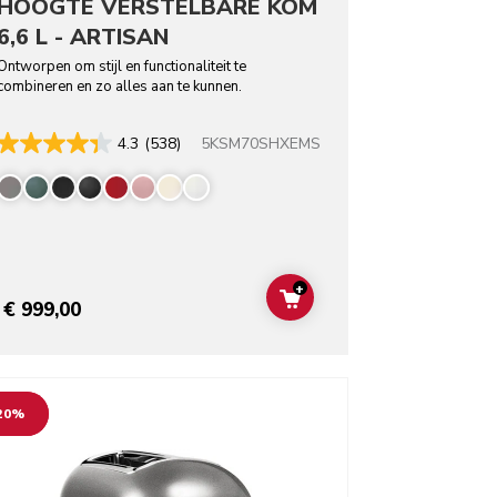
HOOGTE VERSTELBARE KOM
6,6 L - ARTISAN
Ontworpen om stijl en functionaliteit te
combineren en zo alles aan te kunnen.
5KSM70SHXEMS
4.3
(538)
rs
+
T
ADD TO CART
€ 999,00
o detail page
20%