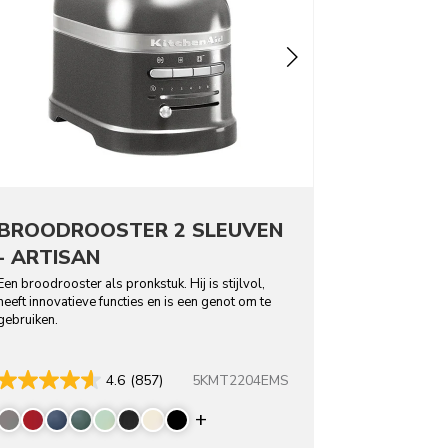
BROODROOSTER 2 SLEUVEN
- ARTISAN
Een broodrooster als pronkstuk. Hij is stijlvol,
heeft innovatieve functies en is een genot om te
gebruiken.
5KMT2204EMS
4.6
(857)
rs
Display more colors