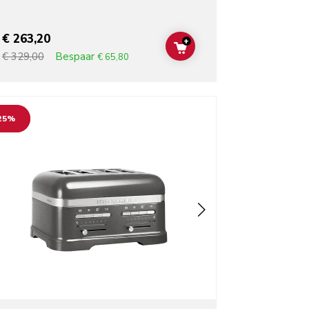
€ 263,20
+
T
ADD TO CART
Bespaar
€ 329,00
€ 65,80
o detail page
25%