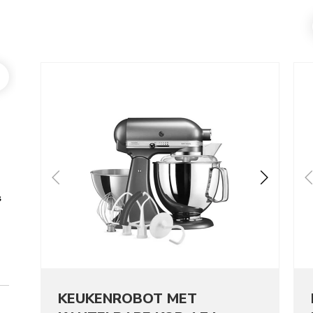
Go to detail page
Go t
s
KEUKENROBOT MET