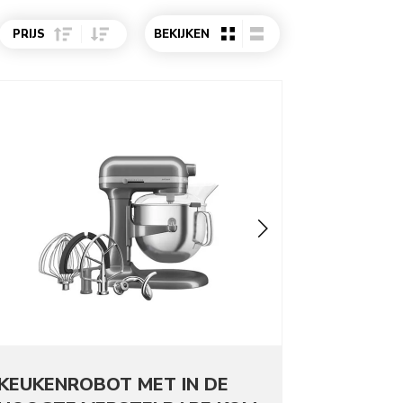
Sort Price ascending
Sort Price descending
PRIJS
BEKIJKEN
o detail page
KEUKEN­ROBOT MET IN DE