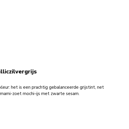
liczilvergrijs
tkleur: het is een prachtig gebalanceerde grijstint, net
umami-zoet mochi-ijs met zwarte sesam.