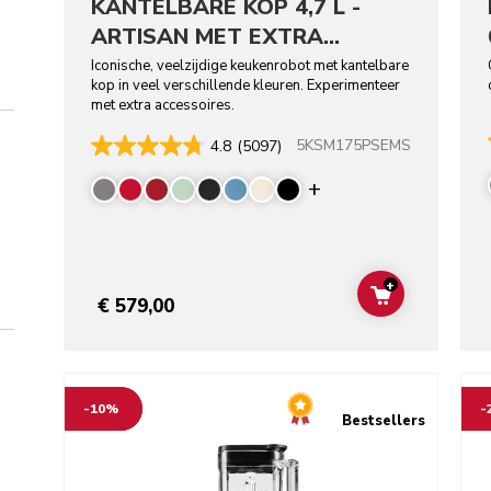
KANTELBARE KOP 4,7 L -
ARTISAN MET EXTRA
ACCESSOIRES
Iconische, veelzijdige keukenrobot met kantelbare
kop in veel verschillende kleuren. Experimenteer
met extra accessoires.
5KSM175PSEMS
4.8
(5097)
Display more colo
+
ADD TO CAR
€ 579,00
Go to detail page
Go t
-10%
-
Bestsellers