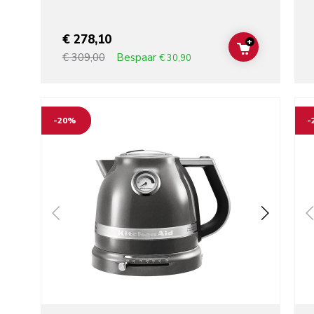
€ 278,10
+
ADD TO CAR
Bespaar
€ 309,00
€ 30,90
Go to detail page
Go t
-20%
-