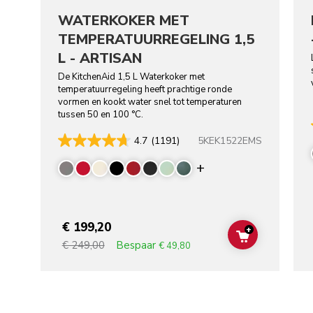
WATERKOKER MET
TEMPERATUURREGELING 1,5
L - ARTISAN
De KitchenAid 1,5 L Waterkoker met
temperatuurregeling heeft prachtige ronde
vormen en kookt water snel tot temperaturen
tussen 50 en 100 °C.
5KEK1522EMS
4.7
(1191)
Display more colo
€ 199,20
+
ADD TO CAR
Bespaar
€ 249,00
€ 49,80