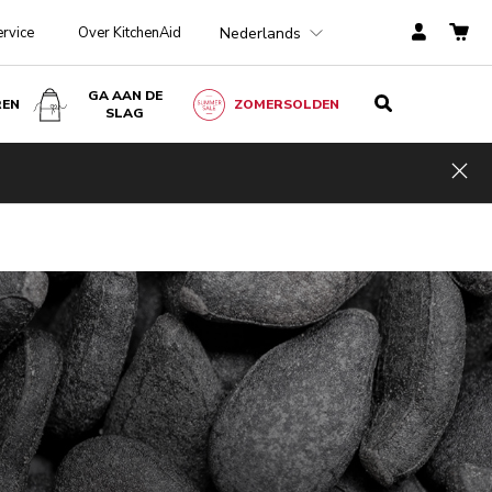
Nederlands
ervice
Over KitchenAid
GA AAN DE
REN
ZOMERSOLDEN
SLAG
Hid