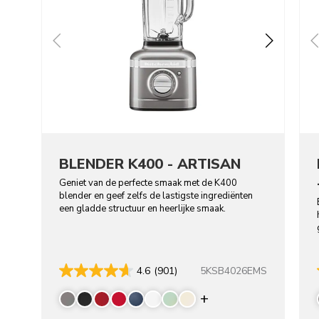
BLENDER K400 - ARTISAN
Geniet van de perfecte smaak met de K400
blender en geef zelfs de lastigste ingrediënten
een gladde structuur en heerlijke smaak.
5KSB4026EMS
4.6
(901)
Display more colo