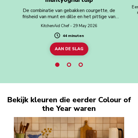
Een
De combinatie van gebakken courgette, de
frisheid van munt en dille en het pittige van
citroen is moeilijk te weerstaan.
KitchenAid Chef - 29 May 2026
44 minuten
Duration
AAN DE SLAG
Bekijk kleuren die eerder Colour of
the Year waren