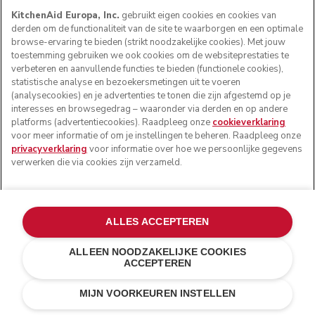
KitchenAid Europa, Inc.
gebruikt eigen cookies en cookies van
derden om de functionaliteit van de site te waarborgen en een optimale
browse-ervaring te bieden (strikt noodzakelijke cookies). Met jouw
VOLG ONS
toestemming gebruiken we ook cookies om de websiteprestaties te
verbeteren en aanvullende functies te bieden (functionele cookies),
statistische analyse en bezoekersmetingen uit te voeren
(analysecookies) en je advertenties te tonen die zijn afgestemd op je
interesses en browsegedrag – waaronder via derden en op andere
platforms (advertentiecookies). Raadpleeg onze
cookieverklaring
voor meer informatie of om je instellingen te beheren. Raadpleeg onze
privacyverklaring
voor informatie over hoe we persoonlijke gegevens
verwerken die via cookies zijn verzameld.
© KitchenAid 2026 - Alle rechten voorbehouden.
ALLES ACCEPTEREN
KitchenAid en het design van de keukenrobot zijn
handelsmerken in de Verenigde Staten en andere landen.
ALLEEN NOODZAKELIJKE COOKIES
ACCEPTEREN
Mijn cookies beheren
Privacyverklaring
Cookiebeleid
Andere landen
Online geschillenafhandeling
MIJN VOORKEUREN INSTELLEN