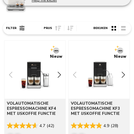
Help me kiezen
Sort Price ascending
Sort Price descending
FILTER
PRIJS
BEKIJKEN
Go to detail page
Go to detail page
Nieuw
Nieuw
VOLAUTOMATISCHE
VOLAUTOMATISCHE
ESPRESSOMACHINE KF4
ESPRESSOMACHINE KF3
MET IJSKOFFIE FUNCTIE
MET IJSKOFFIE FUNCTIE
4.7
(42)
4.9
(28)