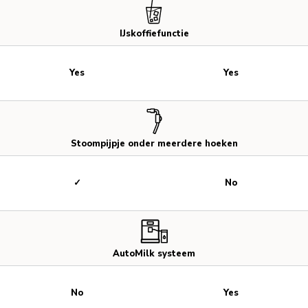
IJskoffiefunctie
Yes
Yes
Stoompijpje onder meerdere hoeken
✓
No
AutoMilk systeem
No
Yes