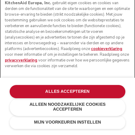
KitchenAid Europa, Inc.
gebruikt eigen cookies en cookies van
derden om de functionaliteit van de site te waarborgen en een optimale
browse-ervaring te bieden (strikt noodzakelijke cookies). Met jouw
toestemming gebruiken we ook cookies om de websiteprestaties te
VOLG ONS
verbeteren en aanvullende functies te bieden (functionele cookies),
statistische analyse en bezoekersmetingen uit te voeren
(analysecookies) en je advertenties te tonen die zijn afgestemd op je
interesses en browsegedrag – waaronder via derden en op andere
platforms (advertentiecookies). Raadpleeg onze
cookieverklaring
voor meer informatie of om je instellingen te beheren. Raadpleeg onze
privacyverklaring
voor informatie over hoe we persoonlijke gegevens
verwerken die via cookies zijn verzameld.
ALLES ACCEPTEREN
© KitchenAid 2026 - Alle rechten voorbehouden.
KitchenAid en het design van de keukenrobot zijn
handelsmerken in de Verenigde Staten en andere landen.
ALLEEN NOODZAKELIJKE COOKIES
ACCEPTEREN
Mijn cookies beheren
Privacyverklaring
Cookiebeleid
MIJN VOORKEUREN INSTELLEN
Andere landen
Online geschillenafhandeling