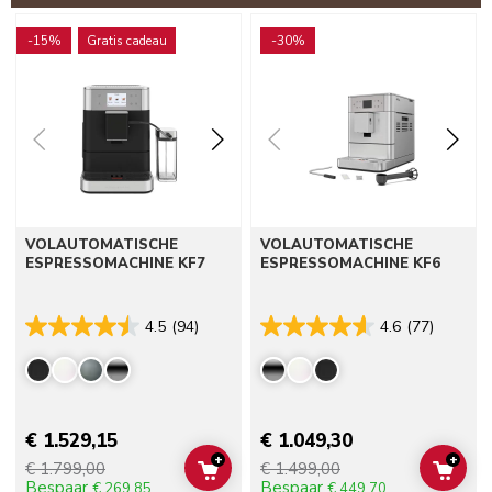
Go to detail page
Go to detail page
-15%
Gratis cadeau
-30%
VOLAUTOMATISCHE
VOLAUTOMATISCHE
ESPRESSOMACHINE KF7
ESPRESSOMACHINE KF6
4.5
(94)
4.6
(77)
€ 1.529,15
€ 1.049,30
+
+
€ 1.799,00
€ 1.499,00
ADD TO CART
ADD 
Bespaar
Bespaar
€ 269,85
€ 449,70