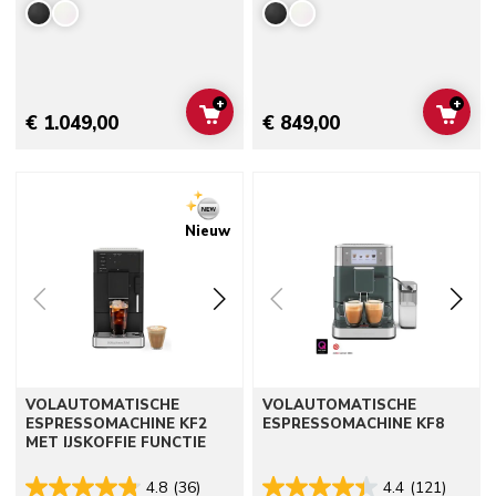
+
+
ADD TO CART
ADD 
€ 1.049,00
€ 849,00
Go to detail page
Go to detail page
Nieuw
VOLAUTOMATISCHE
VOLAUTOMATISCHE
ESPRESSOMACHINE KF2
ESPRESSOMACHINE KF8
MET IJSKOFFIE FUNCTIE
4.8
(36)
4.4
(121)