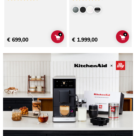
+
+
ADD TO CART
ADD 
€ 699,00
€ 1.999,00