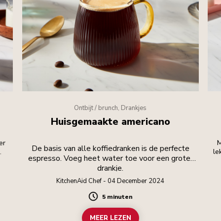
Ontbijt / brunch, Drankjes
Huisgemaakte americano
er
M
De basis van alle koffiedranken is de perfecte
.
le
espresso. Voeg heet water toe voor een groter
drankje.
KitchenAid Chef - 04 December 2024
5 minuten
Duration
MEER LEZEN