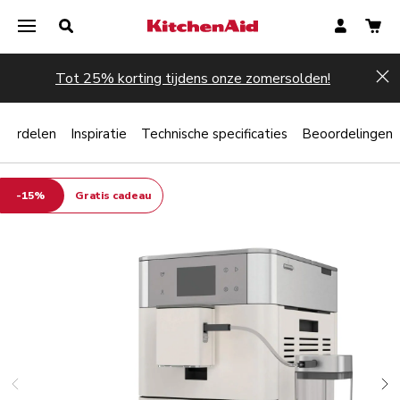
Tot 25% korting tijdens onze zomersolden!
Hi
oordelen
Inspiratie
Technische specificaties
Beoordelingen
-15%
Gratis cadeau