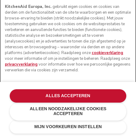
KitchenAid Europa, Inc.
gebruikt eigen cookies en cookies van
derden om de functionaliteit van de site te waarborgen en een optimale
browse-ervaring te bieden (strikt noodzakelijke cookies). Met jouw
toestemming gebruiken we ook cookies om de websiteprestaties te
verbeteren en aanvullende functies te bieden (functionele cookies),
statistische analyse en bezoekersmetingen uit te voeren
(analysecookies) en je advertenties te tonen die zijn afgestemd op je
interesses en browsegedrag – waaronder via derden en op andere
platforms (advertentiecookies). Raadpleeg onze
cookieverklaring
voor meer informatie of om je instellingen te beheren. Raadpleeg onze
privacyverklaring
voor informatie over hoe we persoonlijke gegevens
verwerken die via cookies zijn verzameld.
ALLES ACCEPTEREN
ALLEEN NOODZAKELIJKE COOKIES
ACCEPTEREN
Porcelain white
€ 1.799,00
IN WINKELWAGEN
€ 1.529,15
MIJN VOORKEUREN INSTELLEN
Kosten besparen
€ 269,85