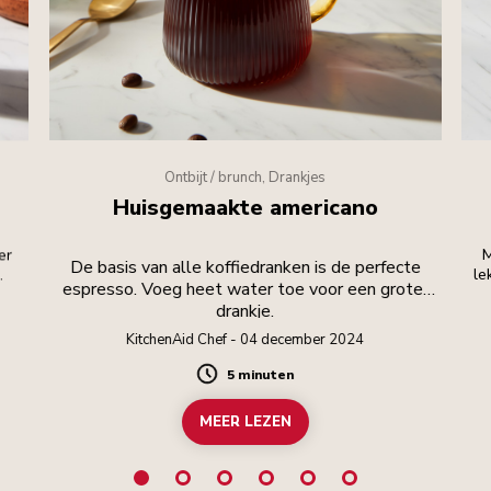
Ontbijt / brunch, Drankjes
Huisgemaakte americano
er
M
De basis van alle koffiedranken is de perfecte
.
le
espresso. Voeg heet water toe voor een groter
drankje.
KitchenAid Chef - 04 december 2024
5 minuten
Duration
MEER LEZEN