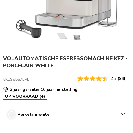
VOLAUTOMATISCHE ESPRESSOMACHINE KF7 -
PORCELAIN WHITE
4.5
(94)
5KES8557EPL
3 jaar garantie 10 jaar herstelling
OP VOORRAAD
(
4
)
Porcelain white
Arrow