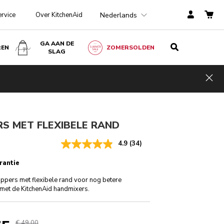
Nederlands
ervice
Over KitchenAid
GA AAN DE
REN
ZOMERSOLDEN
SLAG
€ 49,00
IN WINKELWAGEN
€ 36,75
Kosten
incl. BTW
Hid
besparen
€ 12,25
S MET FLEXIBELE RAND
4.9
(34)
rantie
oppers met flexibele rand voor nog betere
 met de KitchenAid handmixers.
€ 49,00