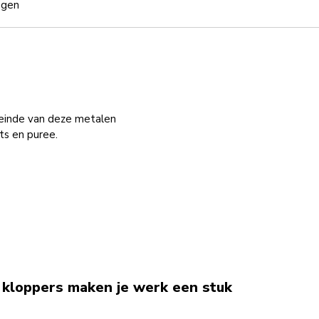
ngen
r
iteinde van deze metalen
rts en puree.
 kloppers maken je werk een stuk