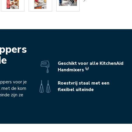
oppers
de
Geschikt voor alle KitchenAid
Handmixers ⁽²⁾
oppers voor je
Roestvrij staal met een
k met de kom
flexibel uiteinde
einde zijn ze