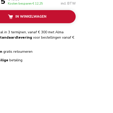
75
incl. BTW
Kosten besparen
€ 12,25
IN WINKELWAGEN
al in 3 termijnen, vanaf € 300 met Alma
standaardlevering
voor bestellingen vanaf €
en
gratis retourneren
ilige
betaling