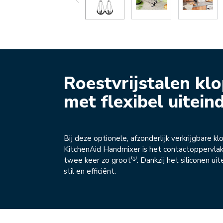
Roestvrijstalen kl
met flexibel uitein
Bij deze optionele, afzonderlijk verkrijgbare kl
KitchenAid Handmixer is het contactoppervla
twee keer zo groot⁽¹⁾. Dankzij het siliconen uit
stil en efficiënt.