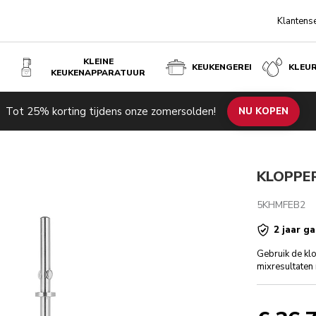
Klantens
KLEINE
KEUKENGEREI
KLEU
KEUKENAPPARATUUR
Tot 25% korting tijdens onze zomersolden!
ngen
NU KOPEN
KLOPPER
5KHMFEB2
2 jaar ga
Gebruik de kl
mixresultaten