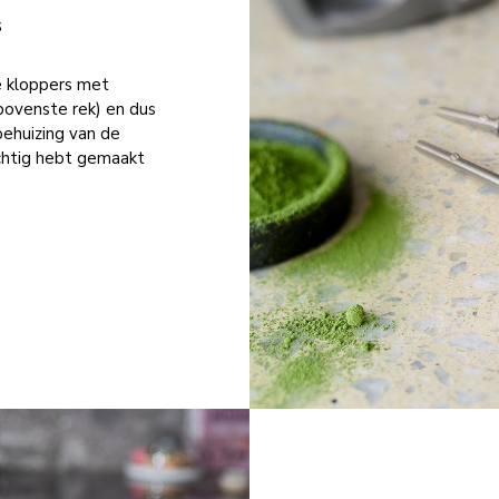
s
e kloppers met
 bovenste rek) en dus
behuizing van de
chtig hebt gemaakt