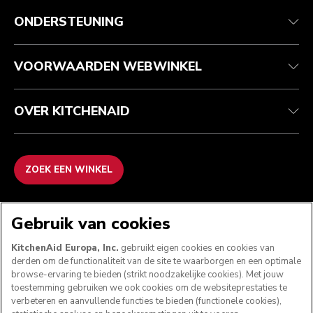
Health check
Algemene voorwaarden
Het merk
Zoek een winkel
Klantenservice
Verzending en levering
Onze geschiedenis
ONDERSTEUNING
Je bestelling volgen
Retournering en terugbetaling
Garantie en documenten
Imprint
Veelgestelde vragen
Toegankelijkheidsverklaring
Recupel
ODR
VOORWAARDEN WEBWINKEL
OVER KITCHENAID
ZOEK EEN WINKEL
WE ACCEPTEREN
Gebruik van cookies
KitchenAid Europa, Inc.
gebruikt eigen cookies en cookies van
derden om de functionaliteit van de site te waarborgen en een optimale
browse-ervaring te bieden (strikt noodzakelijke cookies). Met jouw
VOLG ONS
toestemming gebruiken we ook cookies om de websiteprestaties te
verbeteren en aanvullende functies te bieden (functionele cookies),