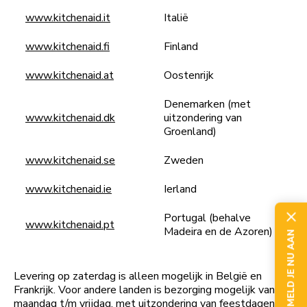
www.kitchenaid.it
Italië
www.kitchenaid.fi
Finland
www.kitchenaid.at
Oostenrijk
Denemarken (met
www.kitchenaid.dk
uitzondering van
Groenland)
www.kitchenaid.se
Zweden
www.kitchenaid.ie
Ierland
Portugal (behalve
www.kitchenaid.pt
Madeira en de Azoren)
MELD JE NU AAN
Levering op zaterdag is alleen mogelijk in België en
Frankrijk. Voor andere landen is bezorging mogelijk van
maandag t/m vrijdag, met uitzondering van feestdagen.