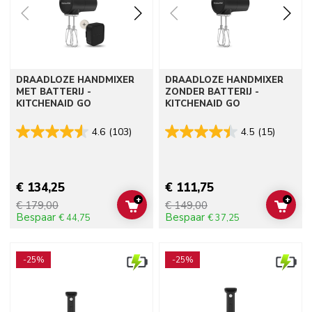
DRAADLOZE HANDMIXER
DRAADLOZE HANDMIXER
MET BATTERIJ -
ZONDER BATTERIJ -
KITCHENAID GO
KITCHENAID GO
4.6
(103)
4.5
(15)
€ 134,25
€ 111,75
+
+
€ 179,00
€ 149,00
ADD TO CART
ADD 
Bespaar
Bespaar
€ 44,75
€ 37,25
Go to detail page
Go to detail page
-25%
-25%