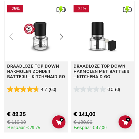
Go to detail page
Go to detail page
-25%
-25%
DRAADLOZE TOP DOWN
DRAADLOZE TOP DOWN
HAKMOLEN ZONDER
HAKMOLEN MET BATTERIJ
BATTERIJ – KITCHENAID GO
– KITCHENAID GO
4.7
(60)
0.0
(0)
€ 89,25
€ 141,00
+
+
€ 119,00
€ 188,00
ADD TO CART
ADD 
Bespaar
Bespaar
€ 29,75
€ 47,00