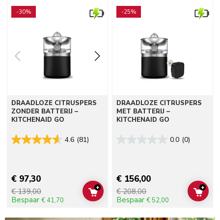
Go to detail page
Go to detail page
-30%
-25%
DRAADLOZE CITRUSPERS
DRAADLOZE CITRUSPERS
ZONDER BATTERIJ –
MET BATTERIJ –
KITCHENAID GO
KITCHENAID GO
4.6
(81)
0.0
(0)
€ 97,30
€ 156,00
+
+
€ 139,00
€ 208,00
ADD TO CART
ADD 
Bespaar
Bespaar
€ 41,70
€ 52,00