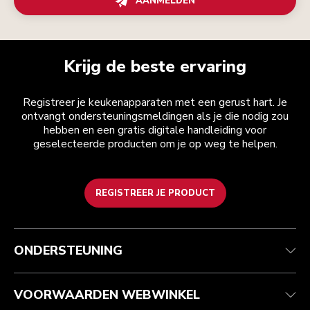
AANMELDEN
Krijg de beste ervaring
Registreer je keukenapparaten met een gerust hart. Je
ontvangt ondersteuningsmeldingen als je die nodig zou
hebben en een gratis digitale handleiding voor
geselecteerde producten om je op weg te helpen.
REGISTREER JE PRODUCT
Health check
Algemene voorwaarden
Het merk
Zoek een winkel
Klantenservice
Verzending en levering
Onze geschiedenis
ONDERSTEUNING
Je bestelling volgen
Retournering en terugbetaling
Garantie en documenten
Imprint
Veelgestelde vragen
Toegankelijkheidsverklaring
Recupel
ODR
VOORWAARDEN WEBWINKEL