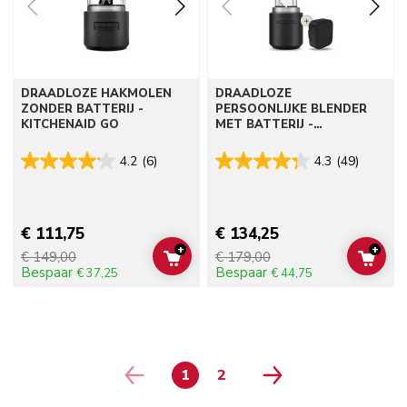
DRAADLOZE HAKMOLEN
DRAADLOZE
ZONDER BATTERIJ -
PERSOONLIJKE BLENDER
KITCHENAID GO
MET BATTERIJ -
KITCHENAID GO
4.2
(6)
4.3
(49)
€ 111,75
€ 134,25
+
+
€ 149,00
€ 179,00
ADD TO CART
ADD 
Bespaar
Bespaar
€ 37,25
€ 44,75
1
2
PAGE
PAGE