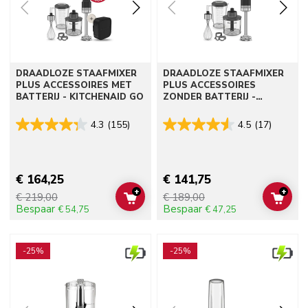
DRAADLOZE STAAFMIXER
DRAADLOZE STAAFMIXER
PLUS ACCESSOIRES MET
PLUS ACCESSOIRES
BATTERIJ - KITCHENAID GO
ZONDER BATTERIJ -
KITCHENAID GO
4.3
(155)
4.5
(17)
€ 164,25
€ 141,75
+
+
€ 219,00
€ 189,00
ADD TO CART
ADD 
Bespaar
Bespaar
€ 54,75
€ 47,25
Go to detail page
Go to detail page
-25%
-25%