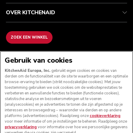
OVER KITCHENAID
ZOEK EEN WINKEL
WE ACCEPTEREN
Gebruik van cookies
KitchenAid Europa, Inc.
gebruikt eigen cookies en cookies van
derden om de functionaliteit van de site te waarborgen en een optimale
browse-ervaring te bieden (strikt noodzakelijke cookies). Met jouw
VOLG ONS
toestemming gebruiken we ook cookies om de websiteprestaties te
verbeteren en aanvullende functies te bieden (functionele cookies),
statistische analyse en bezoekersmetingen uit te voeren
(analysecookies) en je advertenties te tonen die zijn afgestemd op je
interesses en browsegedrag – waaronder via derden en op andere
platforms (advertentiecookies). Raadpleeg onze
cookieverklaring
voor meer informatie of om je instellingen te beheren. Raadpleeg onze
privacyverklaring
voor informatie over hoe we persoonlijke gegevens
verwerken die via cookies zijn verzameld.