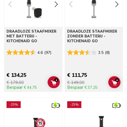
DRAADLOZE STAAFMIXER
DRAADLOZE STAAFMIXER
MET BATTERIJ -
ZONDER BATTERIJ -
KITCHENAID GO
KITCHENAID GO
4.6
(97)
3.5
(8)
€ 134,25
€ 111,75
+
+
€ 179,00
€ 149,00
ADD TO CART
ADD 
Bespaar
Bespaar
€ 44,75
€ 37,25
Go to detail page
Go to detail page
-25%
-25%