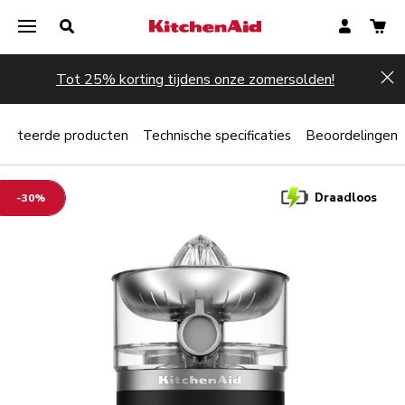
Tot 25% korting tijdens onze zomersolden!
Hi
elateerde producten
Technische specificaties
Beoordelingen
Draadloos
-30%