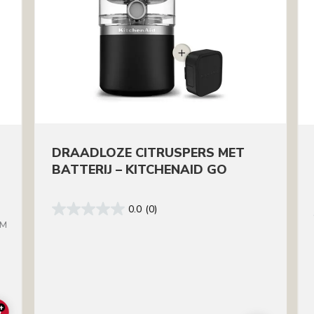
DRAADLOZE CITRUSPERS MET
BATTERIJ – KITCHENAID GO
0.0
(0)
BM
+