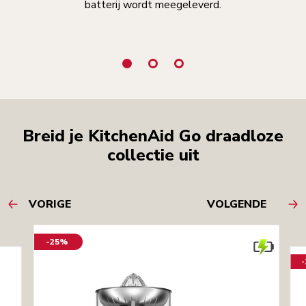
batterij wordt meegeleverd.
geb
Breid je KitchenAid Go draadloze
collectie uit
VORIGE
VOLGENDE
-25%