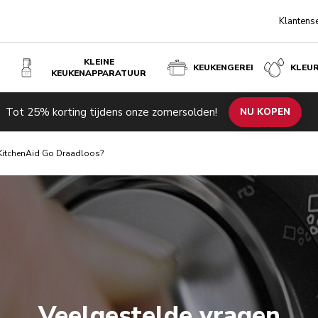
Klantens
KLEINE
KEUKENGEREI
KLEU
KEUKENAPPARATUUR
Tot 25% korting tijdens onze zomersolden!
NU KOPEN
 KitchenAid Go Draadloos?
Veelgestelde vragen