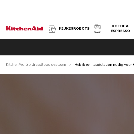
KOFFIE &
KEUKENROBOTS
ESPRESSO
KitchenAid Go draadloos systeem
>
Heb ik een laadstation nodig voor