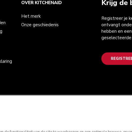
Krijg de 
OVER KITCHENAID
Het merk
Registreer je 
den
Onze geschiedenis
ontvangt onder
ng
hebben en een 
geselecteerde
REGISTRE
laring
 de functionaliteit van de site te waarborgen en een optimale browse-ervarin