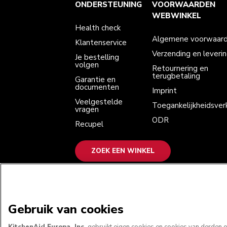
Health check
Algemene voorwaarden
Het merk
Zoek een winkel
ONDERSTEUNING
VOORWAARDEN
Klantenservice
Verzending en levering
Onze geschiedenis
Je bestelling volgen
Retournering en terugbetaling
WEBWINKEL
Garantie en documenten
Imprint
Health check
Veelgestelde vragen
Toegankelijkheidsverklaring
Recupel
ODR
Algemene voorwaar
Klantenservice
Verzending en leveri
Je bestelling
volgen
Retournering en
terugbetaling
Garantie en
documenten
Imprint
Veelgestelde
Toegankelijkheidsverk
vragen
ODR
Recupel
ZOEK EEN WINKEL
WE ACCEPTEREN
Gebruik van cookies
KitchenAid Europa, Inc.
gebruikt eigen cookies en cookies van derden om