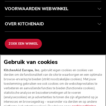
Recupel
ODR
VOORWAARDEN WEBWINKEL
OVER KITCHENAID
ZOEK EEN WINKEL
WE ACCEPTEREN
Gebruik van cookies
KitchenAid Europa, Inc.
gebruikt eigen cookies en cookies van
derden om de functionaliteit van de site te waarborgen en een optimale
browse-ervaring te bieden (strikt noodzakelijke cookies). Met jouw
VOLG ONS
toestemming gebruiken we ook cookies om de websiteprestaties te
verbeteren en aanvullende functies te bieden (functionele cookies),
statistische analyse en bezoekersmetingen uit te voeren
(analysecookies) en je advertenties te tonen die zijn afgestemd op je
interesses en browsegedrag – waaronder via derden en op andere