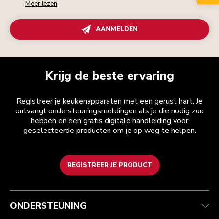
Meer lezen
AANMELDEN
Krijg de beste ervaring
Registreer je keukenapparaten met een gerust hart. Je
ontvangt ondersteuningsmeldingen als je die nodig zou
hebben en een gratis digitale handleiding voor
geselecteerde producten om je op weg te helpen.
REGISTREER JE PRODUCT
Health check
Algemene voorwaarden
Het merk
Zoek een winkel
Klantenservice
Verzending en levering
Onze geschiedenis
ONDERSTEUNING
Je bestelling volgen
Retournering en terugbetaling
Garantie en documenten
Imprint
Veelgestelde vragen
Toegankelijkheidsverklaring