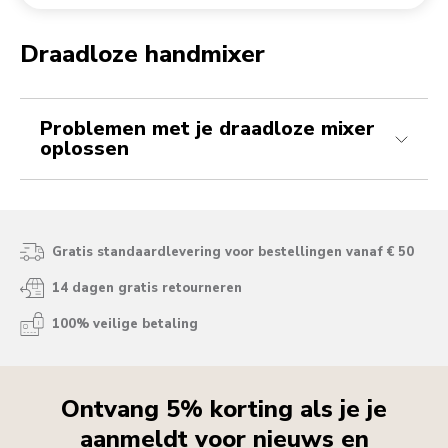
Een bestelling retourneren
Koffiemolen
My Account
Draadloze handmixer
Mijn draadloze handmixer doet het niet, wat kan ik doen?
Mijn draadloze handmixer laadt niet op. Wat nu?
Problemen met je draadloze mixer
oplossen
Gratis standaardlevering voor bestellingen vanaf € 50
14 dagen gratis retourneren
100% veilige betaling
Ontvang 5% korting als je je
aanmeldt voor nieuws en