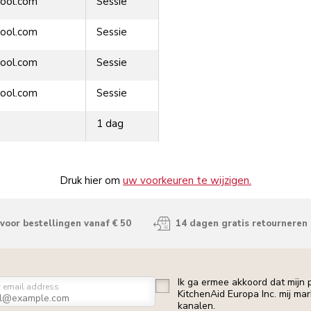
ool.com
Sessie
ool.com
Sessie
ool.com
Sessie
ool.com
Sessie
1 dag
Druk hier om
uw voorkeuren te wijzigen.
voor bestellingen vanaf € 50
14 dagen gratis retourneren
Ik ga ermee akkoord dat mijn
r email address
KitchenAid Europa Inc. mij ma
kanalen.