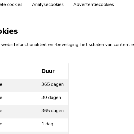
ele cookies
Analysecookies
Advertentiecookies
okies
 websitefunctionaliteit en -beveiliging, het schalen van content
Duur
be
365 dagen
be
30 dagen
be
365 dagen
be
1 dag