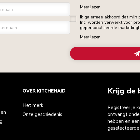
Meer lezen
ornaam
Ik ga ermee akkoord dat mijn
Inc. worden verwerkt voor profi
ternaam
gepersonaliseerde marketingb
Meer lezen
Krijg de 
OVER KITCHENAID
Het merk
Registreer je 
den
Onze geschiedenis
ontvangt onder
ng
hebben en een 
geselecteerde