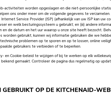
eb-activiteiten worden opgeslagen en die niet-persoonlijke sta
elpen ons onder meer om de volgende gegevens te verzamelen. (i)
ernet Service Provider (ISP) (afhankelijk van uw ISP kan uw co
wser en welk besturingssysteem u gebruikt; en (iii) andere inform
 en de datum en het uur waarop u onze site heeft bezocht. Beha
ites worden gebruikt, kunnen wij informatie gebruiken die we hebb
hnische problemen op te sporen en op te lossen, online veilig
epaalde gebruikers te verbieden of te beperken.
 en Cookie-beleid te wijzigen of bij te werken op elk willekeurig 
ekend gemaakt. Controleer de pagina dus regelmatig op updates
GEBRUIKT OP DE KITCHENAID-WEB