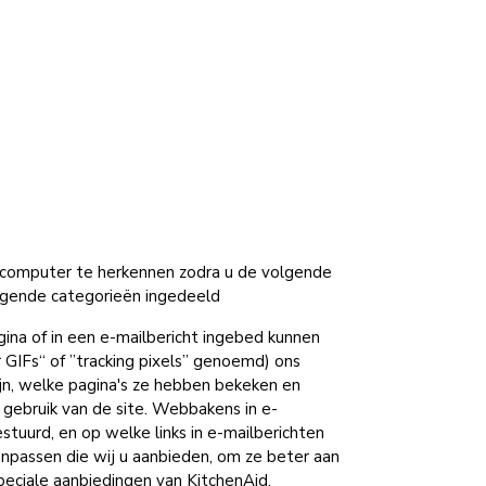
w computer te herkennen zodra u de volgende
olgende categorieën ingedeeld
ina of in een e-mailbericht ingebed kunnen
r GIFs“ of ”tracking pixels” genoemd) ons
ijn, welke pagina's ze hebben bekeken en
gebruik van de site. Webbakens in e-
tuurd, en op welke links in e-mailberichten
anpassen die wij u aanbieden, om ze beter aan
peciale aanbiedingen van KitchenAid.