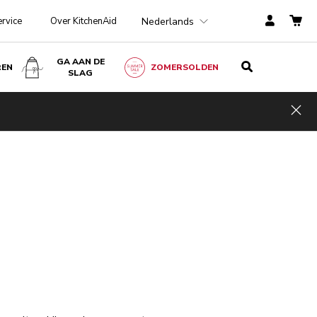
Nederlands
ervice
Over KitchenAid
GA AAN DE
REN
ZOMERSOLDEN
SLAG
Hid