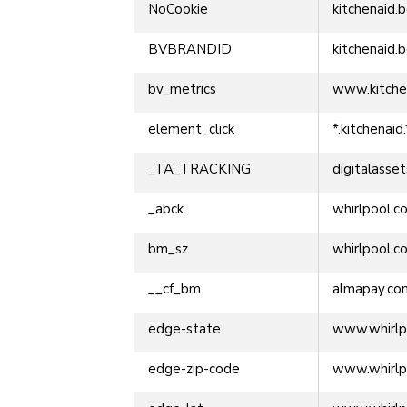
NoCookie
kitchenaid.
BVBRANDID
kitchenaid.
bv_metrics
www.kitche
element_click
*.kitchenaid.
_TA_TRACKING
digitalasse
_abck
whirlpool.c
bm_sz
whirlpool.c
__cf_bm
almapay.co
edge-state
www.whirlp
edge-zip-code
www.whirlp