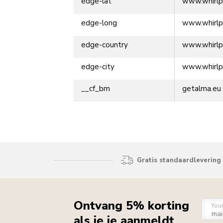
edge-lat
www.whirlp
edge-long
www.whirlp
edge-country
www.whirlp
edge-city
www.whirlp
__cf_bm
getalma.eu
Gratis standaardlevering 
Ontvang 5% korting
You
als je je aanmeldt