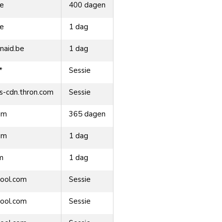
be
400 dagen
be
1 dag
naid.be
1 dag
*
Sessie
ts-cdn.thron.com
Sessie
om
365 dagen
om
1 dag
m
1 dag
ool.com
Sessie
ool.com
Sessie