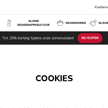
Klantens
KLEINE
KEUKENGEREI
KLEU
KEUKENAPPARATUUR
Tot 25% korting tijdens onze zomersolden!
NU KOPEN
COOKIES