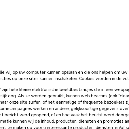
s die wij op uw computer kunnen opslaan en die ons helpen om u
ncties op onze sites kunnen inschakelen. Cookies worden in de v
ijn hele kleine elektronische beeldbestandjes die in een webpag
elijk oog. Als ze worden gebruikt, kunnen web beacons (ook “clea
naar onze site surfen, of het eenmalige of frequente bezoekers z
clamecampagnes werken en andere, gelijksoortige gegevens over 
t bericht werd geopend, of en hoe vaak het bericht werd doorges
rmatie kunnen wij de inhoud, producten, diensten en promoties a
ent te maken op voor u interessante producten, diensten, en/of s