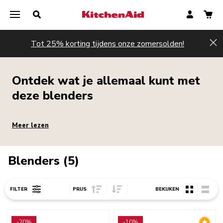
Tot 25% korting tijdens onze zomersolden!
Hi
Ontdek wat je allemaal kunt met
deze blenders
Meer lezen
Blenders (5)
Sort Price ascending
Sort Price descending
FILTER
PRIJS
BEKIJKEN
Go to detail page
Go to detail page
-20%
-10%