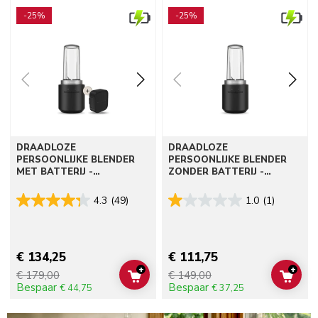
Go to detail page
Go to detail page
-25%
-25%
DRAADLOZE
DRAADLOZE
PERSOONLIJKE BLENDER
PERSOONLIJKE BLENDER
MET BATTERIJ -
ZONDER BATTERIJ -
KITCHENAID GO
KITCHENAID GO
4.3
(49)
1.0
(1)
€ 134,25
€ 111,75
+
+
€ 179,00
€ 149,00
ADD TO CART
ADD 
Bespaar
Bespaar
€ 44,75
€ 37,25