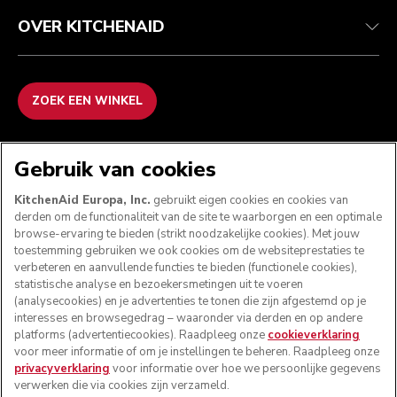
OVER KITCHENAID
ZOEK EEN WINKEL
WE ACCEPTEREN
Gebruik van cookies
KitchenAid Europa, Inc.
gebruikt eigen cookies en cookies van
derden om de functionaliteit van de site te waarborgen en een optimale
browse-ervaring te bieden (strikt noodzakelijke cookies). Met jouw
VOLG ONS
toestemming gebruiken we ook cookies om de websiteprestaties te
verbeteren en aanvullende functies te bieden (functionele cookies),
statistische analyse en bezoekersmetingen uit te voeren
(analysecookies) en je advertenties te tonen die zijn afgestemd op je
interesses en browsegedrag – waaronder via derden en op andere
platforms (advertentiecookies). Raadpleeg onze
cookieverklaring
voor meer informatie of om je instellingen te beheren. Raadpleeg onze
privacyverklaring
voor informatie over hoe we persoonlijke gegevens
verwerken die via cookies zijn verzameld.