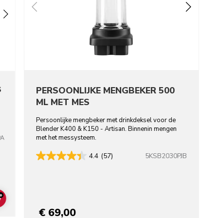
S
PERSOONLIJKE MENGBEKER 500
ML MET MES
Persoonlijke mengbeker met drinkdeksel voor de
Blender K400 & K150 - Artisan. Binnenin mengen
met het messysteem.
PA
5KSB2030PJB
4.4
(57)
+
ADD TO CART
€ 69,00