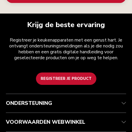
Krijg de beste ervaring
Registreer je keukenapparaten met een gerust hart. Je
ontvangt ondersteuningsmeldingen als je die nodig zou
hebben en een gratis digitale handleiding voor
geselecteerde producten om je op weg te helpen.
REGISTREER JE PRODUCT
Health check
Algemene voorwaarden
Het merk
Zoek een winkel
Klantenservice
Verzending en levering
Onze geschiedenis
ONDERSTEUNING
Je bestelling volgen
Retournering en terugbetaling
Garantie en documenten
Imprint
Veelgestelde vragen
Toegankelijkheidsverklaring
Recupel
ODR
VOORWAARDEN WEBWINKEL