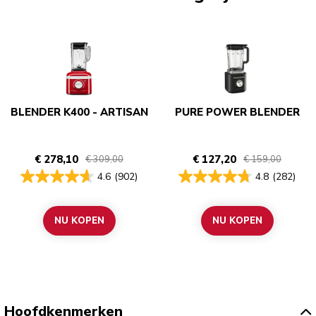
BLENDER K400 - ARTISAN
PURE POWER BLENDER
€ 278,10
€ 127,20
€ 309,00
€ 159,00
4.6
(902)
4.8
(282)
NU KOPEN
NU KOPEN
Hoofdkenmerken