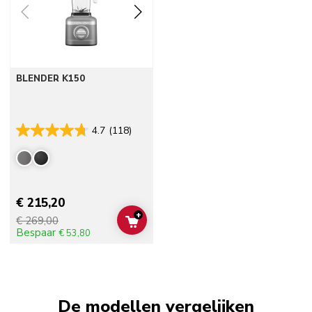
BLENDER K150
4.7
(118)
€ 215,20
+
€ 269,00
ADD TO CART
Bespaar
€ 53,80
De modellen vergelijken