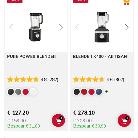
PURE POWER BLENDER
BLENDER K400 - ARTISAN
4.8
(282)
4.6
(902)
Display mor
€ 127,20
€ 278,10
+
+
€ 159,00
€ 309,00
ADD TO CART
ADD 
Bespaar
Bespaar
€ 31,80
€ 30,90