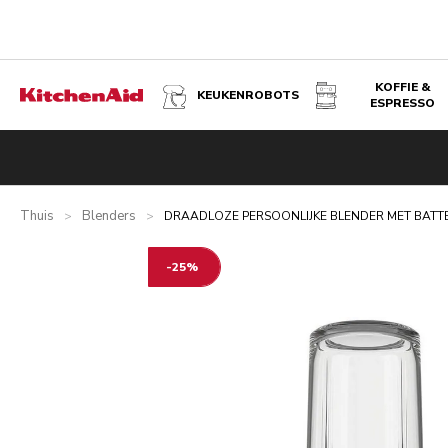
KOFFIE &
KEUKENROBOTS
ESPRESSO
DRAADLOZE PERSOONLIJKE BLENDER MET BATTERIJ - K
Overzicht
Wat zit er in de doos?
Voordelen
Gerelateer
Thuis
Blenders
>
>
DRAADLOZE PERSOONLIJKE BLENDER MET BATTER
-25%