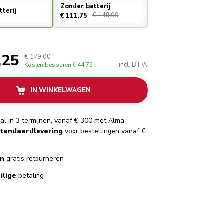
Zonder batterij
tterij
€ 149,00
€ 111,75
,25
€ 179,00
incl. BTW
Kosten besparen
€ 44,75
IN WINKELWAGEN
al in 3 termijnen, vanaf € 300 met Alma
standaardlevering
voor bestellingen vanaf €
en
gratis retourneren
ilige
betaling