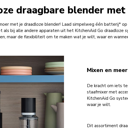
ze draagbare blender met 
snoer met je draadloze blender! Laad simpelweg één batterij* op 
et als bij alle andere apparaten uit het KitchenAid Go draadloz
n, maar de flexibiliteit om te maken wat je wilt, waar en wanne
Mixen en meer
De kracht om iets t
staafmixer met acces
KitchenAid Go systee
waar je wilt.
Dit assortiment dra