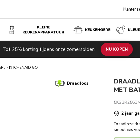
Klantens
KLEINE
KEUKENGEREI
KLEU
KEUKENAPPARATUUR
ITCHENAID GO
Tot 25% korting tijdens onze zomersolden!
de producten
Inspiratie
Technische specificaties
NU KOPEN
Beoordeli
IJ - KITCHENAID GO
DRAADL
Draadloos
MET BAT
5KSBR256B
2 jaar ga
Draadloze dra
smoothies vo