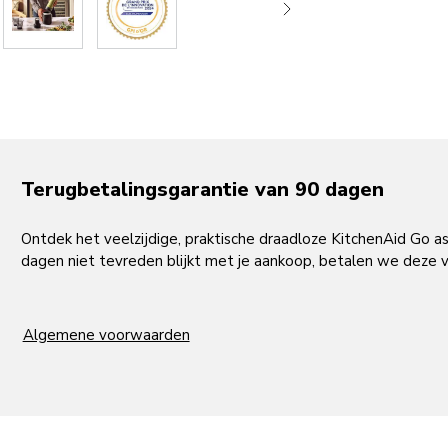
Gold Innovation Award voor KitchenAid Go 
Het KitchenAid Go draadloze systeem is de winnaar van de 20
van Foire de Paris, een prijs voor de meest uitzonderlijke inno