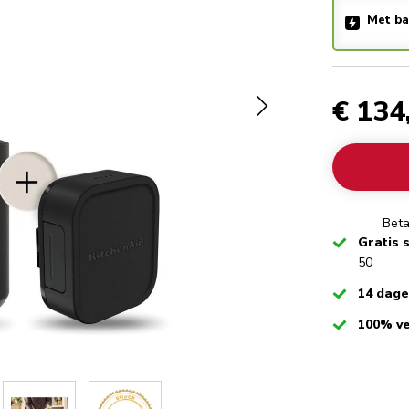
Met ba
€ 134
Beta
Checked
Gratis 
50
Checked
14 dag
Checked
100% ve