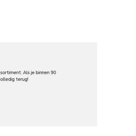
draadloos
24 Grand Prix de l’Innovation
vaties en producten voor thuis.