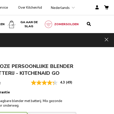
Nederlands
ervice
Over KitchenAid
GA AAN DE
REN
ZOMERSOLDEN
SLAG
€ 179,00
IN WINKELWAGEN
€ 134,25
Kosten
incl. BTW
Hid
besparen
€ 44,75
ngen
OZE PERSOONLIJKE BLENDER
TERIJ - KITCHENAID GO
4.3
(49)
M
rantie
agbare blender met batterij. Mix gezonde
or onderweg.