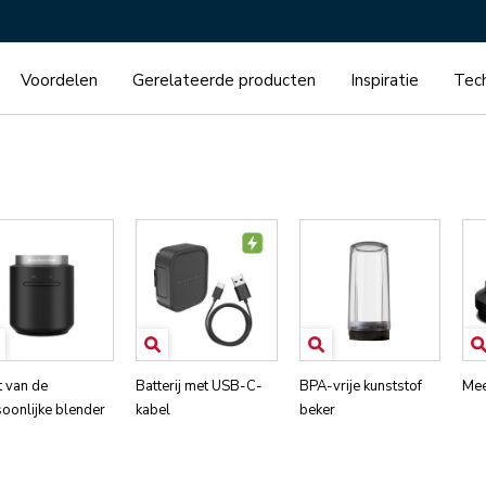
Voordelen
Gerelateerde producten
Inspiratie
Tech
t van de
Batterij met USB-C-
BPA-vrije kunststof
Mee
oonlijke blender
kabel
beker