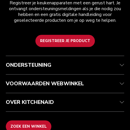
Registreer je keukenapparaten met een gerust hart. Je
ontvangt ondersteuningsmeldingen als je die nodig zou
hebben en een gratis digitale handleiding voor
geselecteerde producten om je op weg te helpen.
REGISTREER JE PRODUCT
Health check
Algemene voorwaarden
Het merk
Zoek een winkel
Klantenservice
Verzending en levering
Onze geschiedenis
ONDERSTEUNING
Je bestelling volgen
Retournering en terugbetaling
Garantie en documenten
Imprint
Veelgestelde vragen
Toegankelijkheidsverklaring
Recupel
ODR
VOORWAARDEN WEBWINKEL
OVER KITCHENAID
ZOEK EEN WINKEL