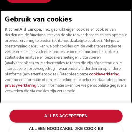
WE ACCEPTEREN
Gebruik van cookies
KitchenAid Europa, Inc.
gebruikt eigen cookies en cookies van
derden om de functionaliteit van de site te waarborgen en een optimale
browse-ervaring te bieden (strikt noodzakelijke cookies). Met jouw
VOLG ONS
toestemming gebruiken we ook cookies om de websiteprestaties te
verbeteren en aanvullende functies te bieden (functionele cookies),
statistische analyse en bezoekersmetingen uit te voeren
(analysecookies) en je advertenties te tonen die zijn afgestemd op je
interesses en browsegedrag – waaronder via derden en op andere
platforms (advertentiecookies). Raadpleeg onze
cookieverklaring
voor meer informatie of om je instellingen te beheren. Raadpleeg onze
privacyverklaring
voor informatie over hoe we persoonlijke gegevens
verwerken die via cookies zijn verzameld.
© KitchenAid 2026 - Alle rechten voorbehouden.
ALLES ACCEPTEREN
KitchenAid en het design van de keukenrobot zijn
handelsmerken in de Verenigde Staten en andere landen.
ALLEEN NOODZAKELIJKE COOKIES