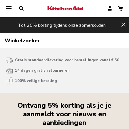
Tot 25% korting tijdens onze zomersolden!
Hi
Winkelzoeker
Gratis standaardlevering voor bestellingen vanaf € 50
14 dagen gratis retourneren
100% veilige betaling
Ontvang 5% korting als je je
aanmeldt voor nieuws en
aanbiedingen