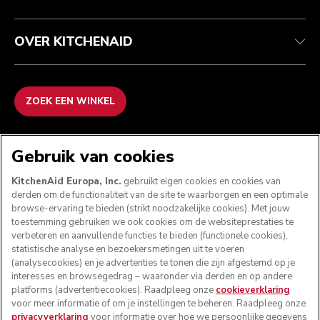
OVER KITCHENAID
ZOEK EEN WINKEL
WE ACCEPTEREN
Gebruik van cookies
KitchenAid Europa, Inc.
gebruikt eigen cookies en cookies van
derden om de functionaliteit van de site te waarborgen en een optimale
browse-ervaring te bieden (strikt noodzakelijke cookies). Met jouw
VOLG ONS
toestemming gebruiken we ook cookies om de websiteprestaties te
verbeteren en aanvullende functies te bieden (functionele cookies),
statistische analyse en bezoekersmetingen uit te voeren
(analysecookies) en je advertenties te tonen die zijn afgestemd op je
interesses en browsegedrag – waaronder via derden en op andere
platforms (advertentiecookies). Raadpleeg onze
cookieverklaring
voor meer informatie of om je instellingen te beheren. Raadpleeg onze
privacyverklaring
voor informatie over hoe we persoonlijke gegevens