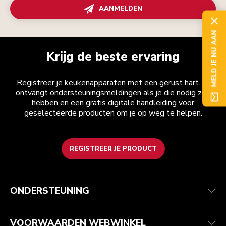
AANMELDEN
MELD JE NU AAN
Krijg de beste ervaring
Registreer je keukenapparaten met een gerust hart. Je
ontvangt ondersteuningsmeldingen als je die nodig zou
hebben en een gratis digitale handleiding voor
geselecteerde producten om je op weg te helpen.
REGISTREER JE PRODUCT
Health check
Algemene voorwaarden
Het merk
Zoek een winkel
Klantenservice
Verzending en levering
Onze geschiedenis
ONDERSTEUNING
Je bestelling volgen
Retournering en terugbetaling
Garantie en documenten
Imprint
Veelgestelde vragen
Toegankelijkheidsverklaring
Recupel
ODR
VOORWAARDEN WEBWINKEL