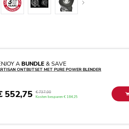
ENJOY A
BUNDLE
& SAVE
RTISAN ONTBIJTSET MET PURE POWER BLENDER
€ 552,75
€ 737,00
Kosten besparen
€ 184,25