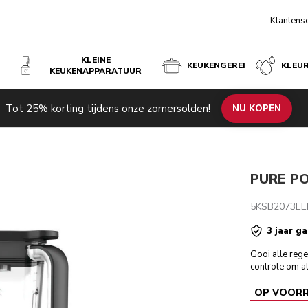
Klantens
KLEINE
KEUKENGEREI
KLEU
KEUKENAPPARATUUR
Tot 25% korting tijdens onze zomersolden!
de producten
Inspiratie
Technische specificaties
NU KOPEN
Beoordeli
PURE P
5KSB2073EE
3 jaar ga
Gooi alle reg
controle om al
OP VOOR