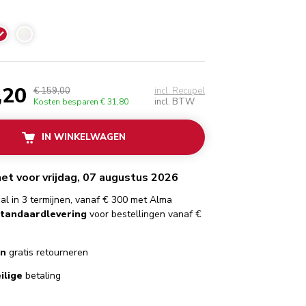
eizerrood
,20
€ 159,00
incl. Recupel
incl. BTW
Kosten besparen
€ 31,80
IN WINKELWAGEN
 het voor vrijdag, 07 augustus 2026
al in 3 termijnen, vanaf € 300 met Alma
standaardlevering
voor bestellingen vanaf €
en
gratis retourneren
ilige
betaling