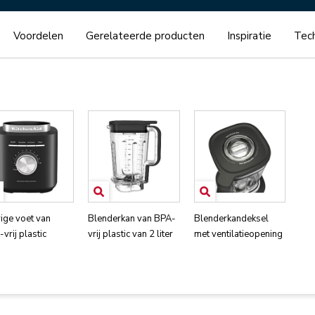
Voordelen
Gerelateerde producten
Inspiratie
Tech
ige voet van
Blenderkan van BPA-
Blenderkandeksel
vrij plastic
vrij plastic van 2 liter
met ventilatieopening