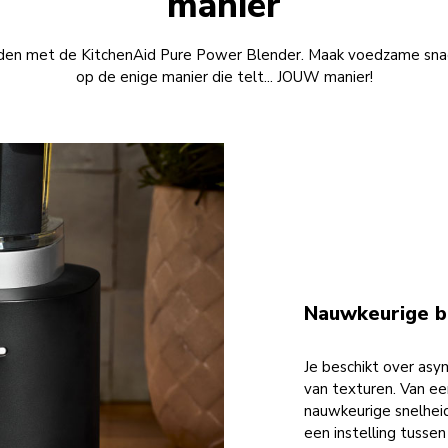
manier
den met de KitchenAid Pure Power Blender. Maak voedzame snack
op de enige manier die telt... JOUW manier!
Nauwkeurige b
Je beschikt over asy
van texturen. Van e
nauwkeurige snelheid
een instelling tusse