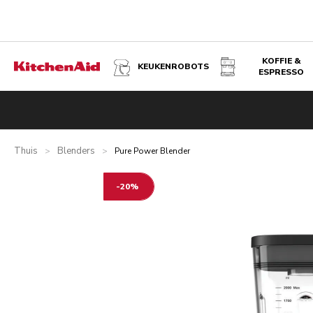
KOFFIE &
KEUKENROBOTS
ESPRESSO
PURE POWER BLENDER - KEIZERROOD
Overzicht
Wat zit er in de doos?
Voordelen
Gerelateer
Thuis
Blenders
>
>
Pure Power Blender
-20%