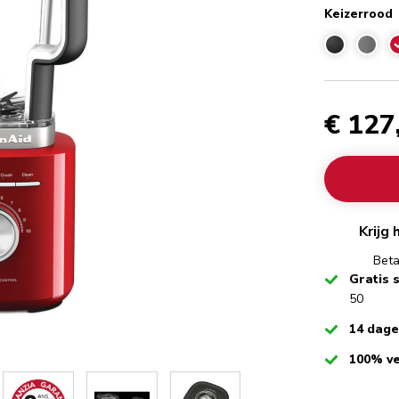
Keizerrood
K
€ 127
Krijg
Beta
Checked
Gratis 
50
Checked
14 dag
Checked
100% ve