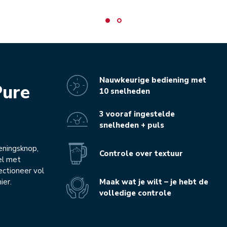
Nauwkeurige bediening met
Pure
10 snelheden
3 vooraf ingestelde
snelheden + puls
eningsknop,
Controle over textuur
el met
ectioneer vol
Maak wat je wilt – je hebt de
ier.
volledige controle