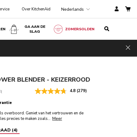
Nederlands
ervice
Over KitchenAid
GA AAN DE
REN
ZOMERSOLDEN
SLAG
Keizerrood
€ 159,00
IN WINKELWAGEN
€ 127,20
Kosten
Hid
ngen
incl. BTW
besparen
€ 31,80
OWER BLENDER - KEIZERROOD
4.8
(279)
R
rantie
els overboord. Geniet van het vertrouwen en de
Meer
les precies te maken zoals
...
RAAD
(
4
)