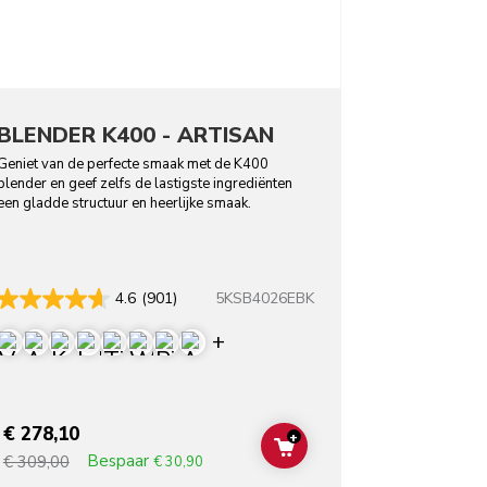
BLENDER K400 - ARTISAN
Geniet van de perfecte smaak met de K400
blender en geef zelfs de lastigste ingrediënten
een gladde structuur en heerlijke smaak.
5KSB4026EBK
4.6
(901)
Display more colors
€ 278,10
+
T
ADD TO CART
Bespaar
€ 309,00
€ 30,90