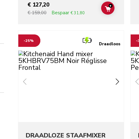
€ 127,20
+
ADD TO CAR
Bespaar
€ 159,00
€ 31,80
Go to detail page
Go t
-25%
-
Draadloos
DRAADLOZE STAAFMIXER