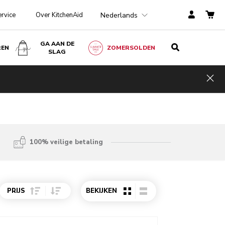
Nederlands
ervice
Over KitchenAid
GA AAN DE
REN
ZOMERSOLDEN
SLAG
Hid
100% veilige betaling
Sort Price ascending
Sort Price descending
PRIJS
BEKIJKEN
o detail page