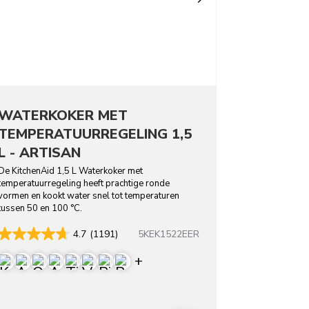
WATERKOKER MET
TEMPERATUURREGELING 1,5
L - ARTISAN
De KitchenAid 1,5 L Waterkoker met
temperatuurregeling heeft prachtige ronde
vormen en kookt water snel tot temperaturen
tussen 50 en 100 °C.
5KEK1522EER
4.7
(1191)
Display more colors