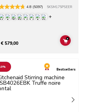
5KSM175PSEER
4.8
(5097)
rs
Display more colors
+
T
ADD TO CART
€ 579,00
o detail page
10%
Bestsellers