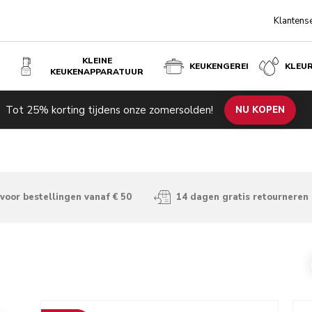
Klantens
KLEINE
KEUKENGEREI
KLEU
KEUKENAPPARATUUR
Tot 25% korting tijdens onze zomersolden!
NU KOPEN
voor bestellingen vanaf € 50
14 dagen gratis retourneren
Go to detail page
Go t