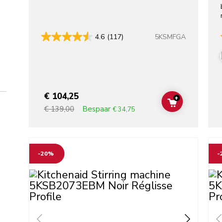
5KSMFGA
4.6
(117)
€ 104,25
+
ADD TO CAR
Bespaar
€ 139,00
€ 34,75
Go to detail page
Go t
-20%
-