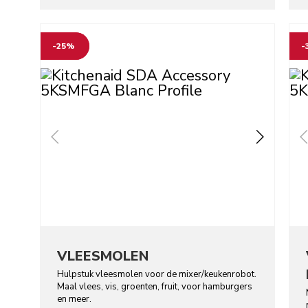
Go to detail page
Go t
-25%
-
VLEESMOLEN
Hulpstuk vleesmolen voor de mixer/keukenrobot.
Maal vlees, vis, groenten, fruit, voor hamburgers
en meer.