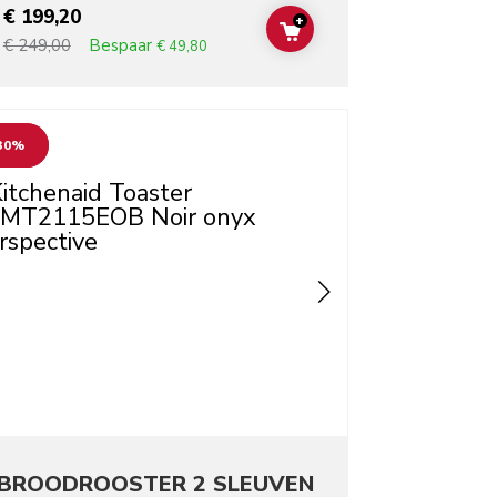
€ 199,20
+
T
ADD TO CART
Bespaar
€ 249,00
€ 49,80
o detail page
30%
BROODROOSTER 2 SLEUVEN