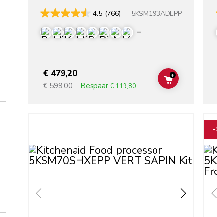
5KSM193ADEPP
4.5
(766)
Display more colo
€ 479,20
+
ADD TO CAR
Bespaar
€ 599,00
€ 119,80
Go to detail page
Go t
-