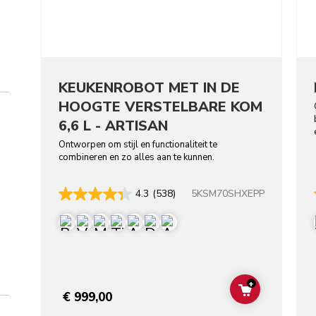
KEUKEN­ROBOT MET IN DE
HOOGTE VERSTELBARE KOM
6,6 L - ARTISAN
Ontworpen om stijl en functionaliteit te
combineren en zo alles aan te kunnen.
5KSM70SHXEPP
4.3
(538)
+
ADD TO CAR
€ 999,00