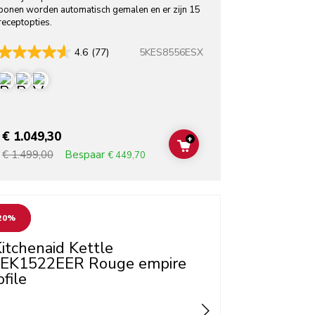
bonen worden automatisch gemalen en er zijn 15
receptopties.
5KES8556ESX
4.6
(77)
€ 1.049,30
+
T
ADD TO CART
Bespaar
€ 1.499,00
€ 449,70
o detail page
20%