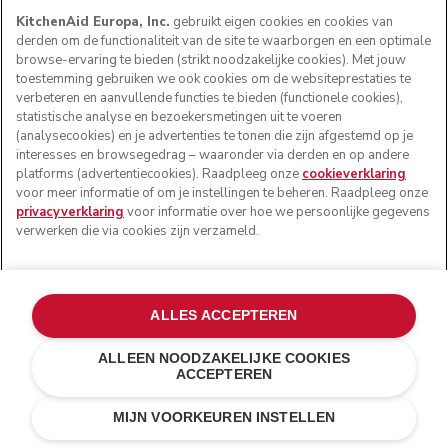
KitchenAid Europa, Inc.
gebruikt eigen cookies en cookies van
derden om de functionaliteit van de site te waarborgen en een optimale
browse-ervaring te bieden (strikt noodzakelijke cookies). Met jouw
toestemming gebruiken we ook cookies om de websiteprestaties te
verbeteren en aanvullende functies te bieden (functionele cookies),
statistische analyse en bezoekersmetingen uit te voeren
(analysecookies) en je advertenties te tonen die zijn afgestemd op je
interesses en browsegedrag – waaronder via derden en op andere
platforms (advertentiecookies). Raadpleeg onze
cookieverklaring
voor meer informatie of om je instellingen te beheren. Raadpleeg onze
privacyverklaring
voor informatie over hoe we persoonlijke gegevens
verwerken die via cookies zijn verzameld.
ALLES ACCEPTEREN
ALLEEN NOODZAKELIJKE COOKIES
ACCEPTEREN
Keizerrood
€ 99,00
IN WINKELWAGEN
€ 79,20
MIJN VOORKEUREN INSTELLEN
Kosten besparen
€ 19,80