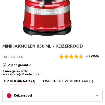
MINIHAKMOLEN 830 ML - KEIZERROOD
4.7
(950)
5KFC3516EER
2 jaar garantie
2 meegeleverde
accessoire(s)/toebehoren
OP VOORRAAD
(
4
)
BINNENKORT VERKRIJGBAAR
(
1
)
Keizerrood
Arrow