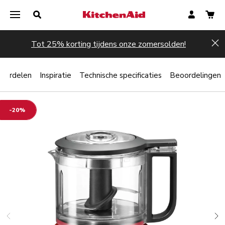
Tot 25% korting tijdens onze zomersolden!
Hi
oordelen
Inspiratie
Technische specificaties
Beoordelingen
-20%