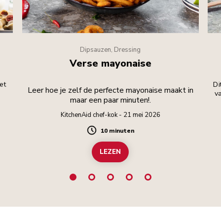
Dipsauzen, Dressing
Verse mayonaise
met
Di
Leer hoe je zelf de perfecte mayonaise maakt in
va
maar een paar minuten!.
KitchenAid chef-kok - 21 mei 2026
10 minuten
Duration
LEZEN