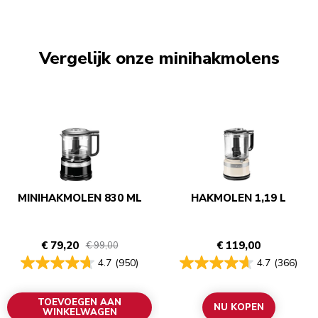
Vergelijk onze minihakmolens
MINIHAKMOLEN 830 ML
HAKMOLEN 1,19 L
€ 79,20
€ 119,00
€ 99,00
4.7
(950)
4.7
(366)
TOEVOEGEN AAN
NU KOPEN
WINKELWAGEN