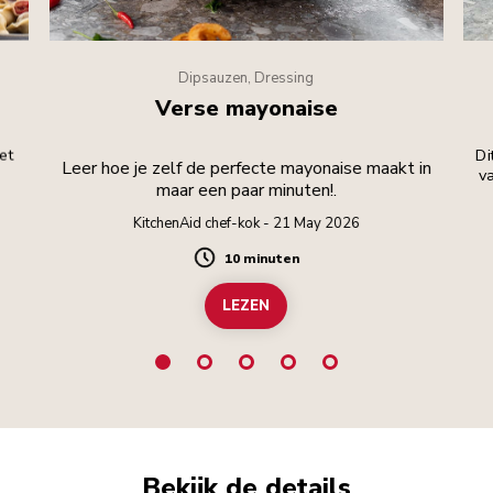
Dipsauzen, Dressing
Verse mayonaise
met
Di
Leer hoe je zelf de perfecte mayonaise maakt in
va
maar een paar minuten!.
KitchenAid chef-kok - 21 May 2026
10 minuten
Duration
LEZEN
Bekijk de details