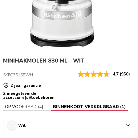
MINIHAKMOLEN 830 ML - WIT
4.7
(950)
5KFC3516EWH
2 jaar garantie
2 meegeleverde
accessoire(s)/toebehoren
OP VOORRAAD
(
4
)
BINNENKORT VERKRIJGBAAR
(
1
)
Wit
Arrow