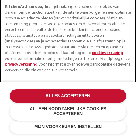
KitchenAid Europa, Inc.
gebruikt eigen cookies en cookies van
derden om de functionaliteit van de site te waarborgen en een optimale
browse-ervaring te bieden (strikt noodzakelijke cookies). Met jouw
toestemming gebruiken we ook cookies om de websiteprestaties te
verbeteren en aanvullende functies te bieden (functionele cookies),
statistische analyse en bezoekersmetingen uit te voeren
(analysecookies) en je advertenties te tonen die zijn afgestemd op je
interesses en browsegedrag – waaronder via derden en op andere
platforms (advertentiecookies). Raadpleeg onze
cookieverklaring
voor meer informatie of om je instellingen te beheren. Raadpleeg onze
privacyverklaring
voor informatie over hoe we persoonlijke gegevens
verwerken die via cookies zijn verzameld.
ALLES ACCEPTEREN
ALLEEN NOODZAKELIJKE COOKIES
ACCEPTEREN
Wit
E-MAIL MIJ BIJ
€ 99,00
€ 79,20
BESCHIKBAARHEID
MIJN VOORKEUREN INSTELLEN
Kosten besparen
€ 19,80