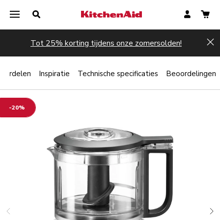
Tot 25% korting tijdens onze zomersolden!
Hi
oordelen
Inspiratie
Technische specificaties
Beoordelingen
-20%