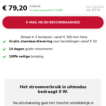
€ 79,20
€ 99,00
incl. Recupel
incl. BTW
Kosten besparen
€ 19,80
E-MAIL MIJ BIJ BESCHIKBAARHEID
Betaal in 3 termijnen, vanaf € 300 met Alma
Checked
Gratis standaardlevering
voor bestellingen vanaf € 50
Checked
14 dagen
gratis retourneren
Checked
100% veilige
betaling
Het stroomverbruik in uitmodus
bedraagt 0 W.
Na uitschakeling gaat het toestel onmiddellijk in