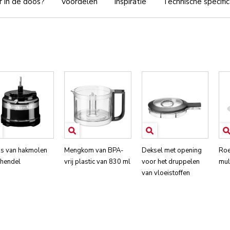
r in de doos?
Voordelen
Inspiratie
Technische specific
is van hakmolen
Mengkom van BPA-
Deksel met opening
Roe
 hendel
vrij plastic van 830 ml
voor het druppelen
mul
van vloeistoffen