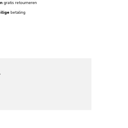
en
gratis retourneren
ilige
betaling
.