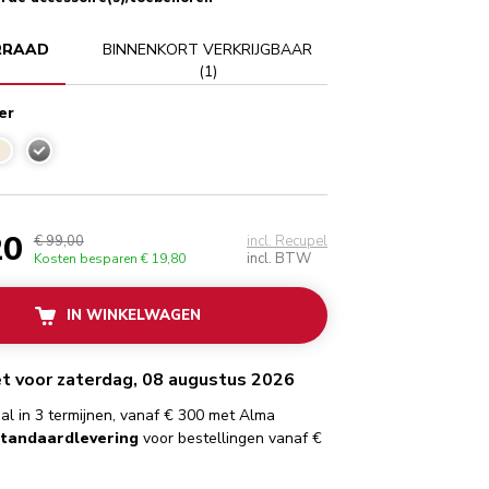
RRAAD
BINNENKORT VERKRIJGBAAR
(
1
)
er
Contour zilver
20
€ 99,00
incl. Recupel
incl. BTW
Kosten besparen
€ 19,80
IN WINKELWAGEN
het voor zaterdag, 08 augustus 2026
al in 3 termijnen, vanaf € 300 met Alma
standaardlevering
voor bestellingen vanaf €