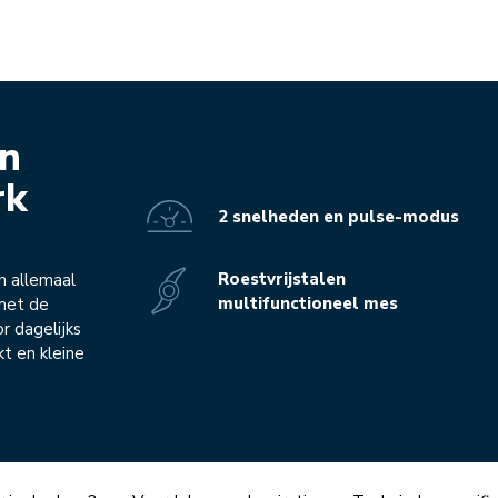
n
rk
2 snelheden en pulse-modus
Roestvrijstalen
n allemaal
multifunctioneel mes
 met de
r dagelijks
kt en kleine