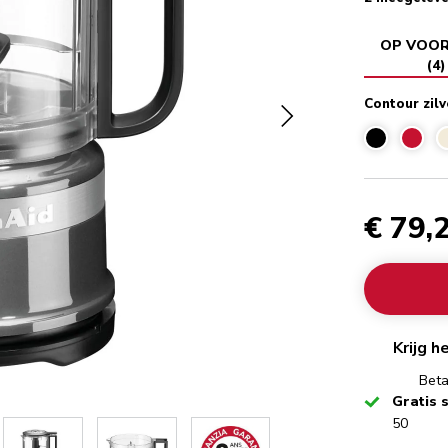
OP VOO
(
4
)
Contour zilv
€ 79,
Krijg 
Beta
Checked
Gratis 
50