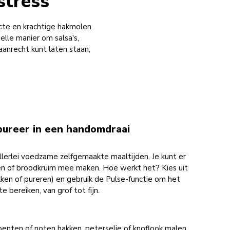
stress
cte en krachtige hakmolen
elle manier om salsa's,
aanrecht kunt laten staan,
pureer in een handomdraai
llerlei voedzame zelfgemaakte maaltijden. Je kunt er
en of broodkruim mee maken. Hoe werkt het? Kies uit
en of pureren) en gebruik de Pulse-functie om het
 bereiken, van grof tot fijn.
roenten of noten hakken, peterselie of knoflook malen