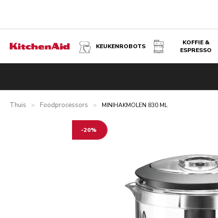
KOFFIE &
KEUKENROBOTS
ESPRESSO
MINIHAKMOLEN 830 ML - CONTOUR ZILVER
Overzicht
Wat zit er in de doos?
Voordelen
Inspiratie
Thuis
Foodprocessors
>
>
MINIHAKMOLEN 830 ML
-20%