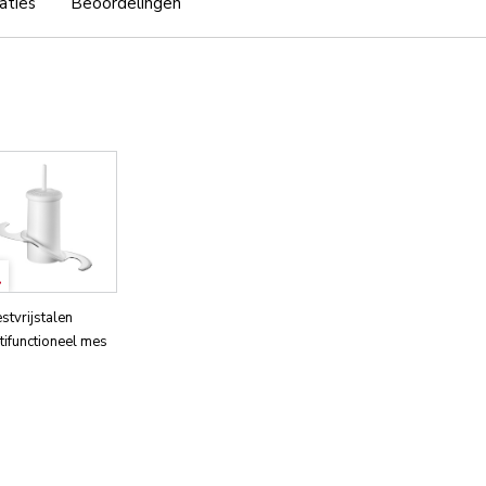
aties
Beoordelingen
stvrijstalen
tifunctioneel mes