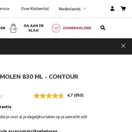
Nederlands
ervice
Over KitchenAid
GA AAN DE
REN
ZOMERSOLDEN
SLAG
Contour zilver
€ 99,00
IN WINKELWAGEN
€ 79,20
Kosten
Hid
incl. BTW
besparen
€ 19,80
KMOLEN 830 ML - CONTOUR
4.7
(950)
U
rantie
ie je voor al je dagelijkse taken op je aanrecht wilt
rde accessoire(s)/toebehoren