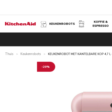
KOFFIE &
KEUKENROBOTS
ESPRESSO
KEUKENROBOT MET KANTELBARE KOP 4,7 L - ARTISAN B
Overzicht
Wat zit er in de doos?
Voordelen
Gerelateer
Thuis
Keukenrobots
>
>
KEUKENROBOT MET KANTELBARE KOP 4,7 L 
-20%