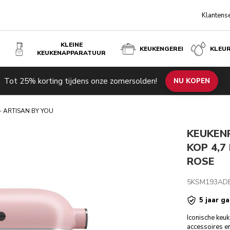
Klantens
KLEINE
KEUKENGEREI
KLEU
KEUKENAPPARATUUR
D
Y YOU - DRIED ROSE
€ 4
Tot 25% korting tijdens onze zomersolden!
de producten
Inspiratie
Technische specificaties
NU KOPEN
Beoordeli
- ARTISAN BY YOU
KEUKEN
KOP 4,7
ROSE
5KSM193AD
5 jaar ga
Iconische keuk
accessoires e