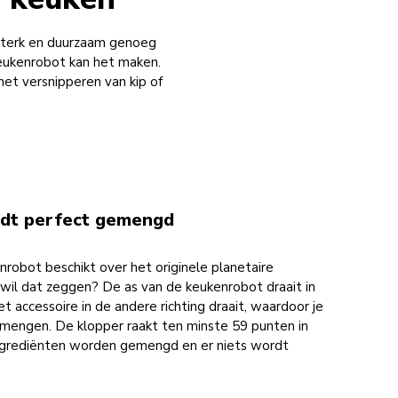
 sterk en duurzaam genoeg
keukenrobot kan het maken.
et versnipperen van kip of
rdt perfect gemengd
robot beschikt over het originele planetaire
il dat zeggen? De as van de keukenrobot draait in
het accessoire in de andere richting draait, waardoor je
 mengen. De klopper raakt ten minste 59 punten in
ingrediënten worden gemengd en er niets wordt