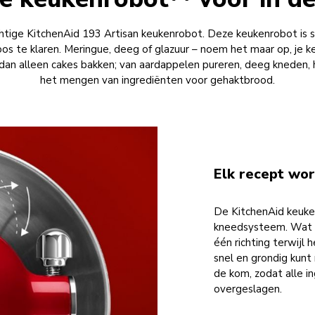
chtige KitchenAid 193 Artisan keukenrobot. Deze keukenrobot is
os te klaren. Meringue, deeg of glazuur – noem het maar op, je 
dan alleen cakes bakken; van aardappelen pureren, deeg kneden, h
het mengen van ingrediënten voor gehaktbrood.
Elk recept wo
De KitchenAid keuken
kneedsysteem. Wat w
één richting terwijl 
snel en grondig kunt
de kom, zodat alle 
overgeslagen.