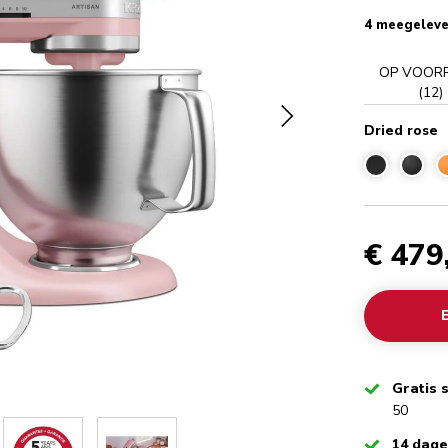
4 meegeleve
OP VOOR
(
12
)
Dried rose
€ 479
Checked
Gratis 
50
Checked
14 dag