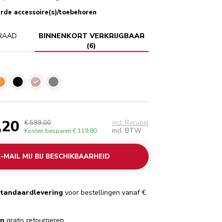
rde accessoire(s)/toebehoren
RAAD
BINNENKORT VERKRIJGBAAR
(
6
)
Dried rose
,20
€ 599,00
incl. Recupel
incl. BTW
Kosten besparen
€ 119,80
E-MAIL MIJ BIJ BESCHIKBAARHEID
standaardlevering
voor bestellingen vanaf €
en
gratis retourneren