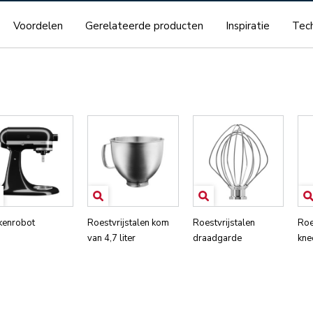
Voordelen
Gerelateerde producten
Inspiratie
Tech
kenrobot
Roestvrijstalen kom
Roestvrijstalen
Roe
van 4,7 liter
draadgarde
kne