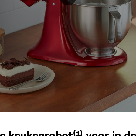
e keukenrobot⁽¹⁾ voor in d