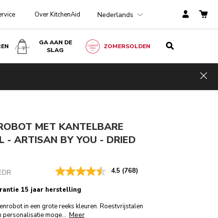
Nederlands
ervice
Over KitchenAid
GA AAN DE
REN
ZOMERSOLDEN
SLAG
ried rose
€ 599,00
E-MAIL MIJ BIJ BESCHIKBAARHEID
79,20
incl.
Kosten
Hid
ngen
BTW
besparen
€ 119,80
ROBOT MET KANTELBARE
 L - ARTISAN BY YOU - DRIED
4.5
(768)
EDR
rantie 15 jaar herstelling
enrobot in een grote reeks kleuren. Roestvrijstalen
Meer
n personalisatie moge
...