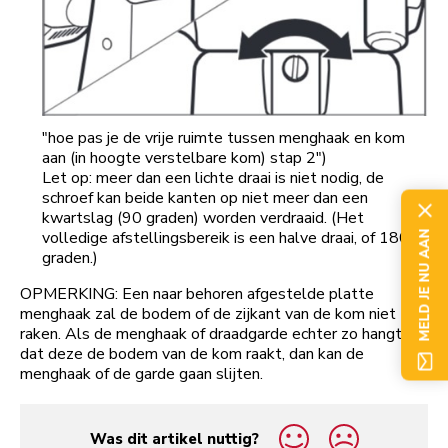
"hoe pas je de vrije ruimte tussen menghaak en kom
aan (in hoogte verstelbare kom) stap 2")
Let op: meer dan een lichte draai is niet nodig, de
schroef kan beide kanten op niet meer dan een
kwartslag (90 graden) worden verdraaid. (Het
volledige afstellingsbereik is een halve draai, of 180
MELD JE NU AAN
graden.)
OPMERKING: Een naar behoren afgestelde platte
menghaak zal de bodem of de zijkant van de kom niet
raken. Als de menghaak of draadgarde echter zo hangt
dat deze de bodem van de kom raakt, dan kan de
menghaak of de garde gaan slijten.
Was dit artikel nuttig?
yes
no