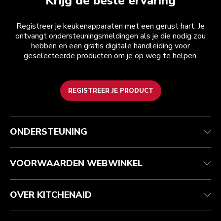
Krijg de beste ervaring
Registreer je keukenapparaten met een gerust hart. Je
ontvangt ondersteuningsmeldingen als je die nodig zou
hebben en een gratis digitale handleiding voor
geselecteerde producten om je op weg te helpen.
REGISTREER JE PRODUCT
Health check
Algemene voorwaarden
Het merk
Zoek een winkel
Klantenservice
Verzending en levering
Onze geschiedenis
ONDERSTEUNING
Je bestelling volgen
Retournering en terugbetaling
Garantie en documenten
Imprint
Veelgestelde vragen
Toegankelijkheidsverklaring
Recupel
ODR
VOORWAARDEN WEBWINKEL
OVER KITCHENAID