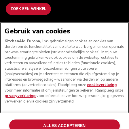
ZOEK EEN WINKEL
WE ACCEPTEREN
Gebruik van cookies
KitchenAid Europa, Inc.
gebruikt eigen cookies en cookies van
derden om de functionaliteit van de site te waarborgen en een optimale
browse-ervaring te bieden (strikt noodzakelijke cookies). Met jouw
VOLG ONS
toestemming gebruiken we ook cookies om de websiteprestaties te
verbeteren en aanvullende functies te bieden (functionele cookies),
statistische analyse en bezoekersmetingen uit te voeren
(analysecookies) en je advertenties te tonen die zijn afgestemd op je
interesses en browsegedrag – waaronder via derden en op andere
platforms (advertentiecookies). Raadpleeg onze
cookieverklaring
voor meer informatie of om je instellingen te beheren. Raadpleeg onze
privacyverklaring
voor informatie over hoe we persoonlijke gegevens
verwerken die via cookies zijn verzameld.
© KitchenAid 2026 - Alle rechten voorbehouden.
ALLES ACCEPTEREN
KitchenAid en het design van de keukenrobot zijn