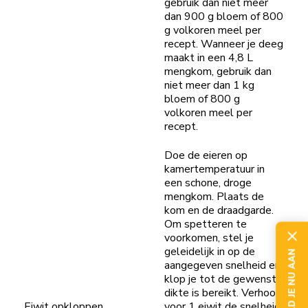
gebruik dan niet meer
dan 900 g bloem of 800
g volkoren meel per
recept. Wanneer je deeg
maakt in een 4,8 L
mengkom, gebruik dan
niet meer dan 1 kg
bloem of 800 g
volkoren meel per
recept.
Doe de eieren op
kamertemperatuur in
een schone, droge
mengkom. Plaats de
kom en de draadgarde.
Om spetteren te
voorkomen, stel je
geleidelijk in op de
MELD JE NU AAN
aangegeven snelheid en
klop je tot de gewenste
dikte is bereikt. Verhoog
Eiwit opkloppen
voor 1 eiwit de snelheid