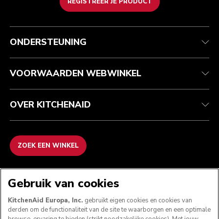
REGISTREER JE PRODUCT
Health check
Algemene voorwaarden
Het merk
Zoek een winkel
Klantenservice
Verzending en levering
Onze geschiedenis
ONDERSTEUNING
Je bestelling volgen
Retournering en terugbetaling
Garantie en documenten
Imprint
Veelgestelde vragen
Toegankelijkheidsverklaring
Recupel
ODR
VOORWAARDEN WEBWINKEL
OVER KITCHENAID
ZOEK EEN WINKEL
WE ACCEPTEREN
Gebruik van cookies
KitchenAid Europa, Inc.
gebruikt eigen cookies en cookies van
derden om de functionaliteit van de site te waarborgen en een optimale