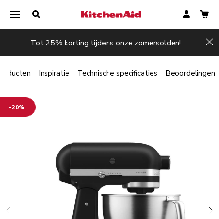
Tot 25% korting tijdens onze zomersolden!
Hi
producten
Inspiratie
Technische specificaties
Beoordelingen
-20%