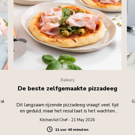
Bakkerij
De beste zelfgemaakte pizzadeeg
zal
G
Dit langzaam rijzende pizzadeeg vraagt veel tijd
en geduld, maar het resultaat is het wachten
waard.
KitchenAid Chef - 21 May 2026
11 uur 40 minuten
Duration