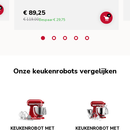
+
€ 89,25
ADD TO CART
+
€ 119,00
ADD TO C
Bespaar
€ 29,75
Onze keukenrobots vergelijken
KEUKENROBOT MET
KEUKENROBOT MET