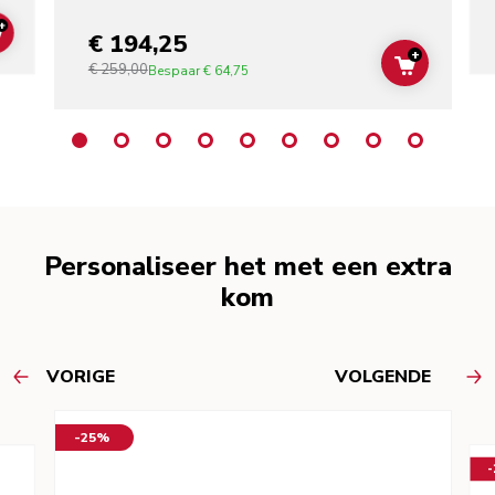
+
€ 194,25
ADD TO CART
+
€ 259,00
ADD TO C
Bespaar
€ 64,75
Personaliseer het met een extra
kom
VORIGE
VOLGENDE
-25%