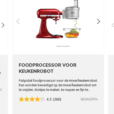
FOODPROCESSOR VOOR
KEUKENROBOT
t
Hulpstuk foodprocessor voor de mixer/keukenrobot.
Kan worden bevestigd op de mixer/keukenrobot om
te snijden, blokjes te maken, te raspen en fijn te
PC
snijden.
5KSM2FPA
4.3
(260)