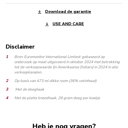
Download de garantie
USE AND CARE
Disclaimer
Bron: Euromonitor International Limited: gebaseerd op
onderzoek op maat uitgevoerd in oktober 2024 met betrekking
tot de verkoopwaarde (in Amerikaanse Dollars) in 2024 in alle
verkoopkanalen.
Op basis van 473 ml dikke room (36% vetinhoud)
Met de deeghaak
Met de platte kneedhaak, 28 gram deeg per koekje
Heb je nog vragen?