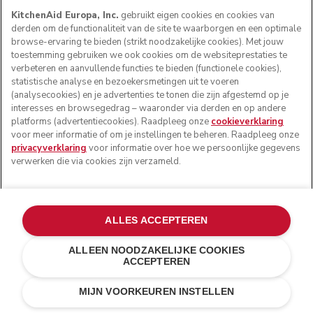
KitchenAid Europa, Inc.
gebruikt eigen cookies en cookies van
derden om de functionaliteit van de site te waarborgen en een optimale
browse-ervaring te bieden (strikt noodzakelijke cookies). Met jouw
toestemming gebruiken we ook cookies om de websiteprestaties te
verbeteren en aanvullende functies te bieden (functionele cookies),
statistische analyse en bezoekersmetingen uit te voeren
(analysecookies) en je advertenties te tonen die zijn afgestemd op je
interesses en browsegedrag – waaronder via derden en op andere
platforms (advertentiecookies). Raadpleeg onze
cookieverklaring
voor meer informatie of om je instellingen te beheren. Raadpleeg onze
privacyverklaring
voor informatie over hoe we persoonlijke gegevens
verwerken die via cookies zijn verzameld.
ALLES ACCEPTEREN
ALLEEN NOODZAKELIJKE COOKIES
ACCEPTEREN
Matzwart
E-MAIL MIJ BIJ
€ 599,00
€ 479,20
BESCHIKBAARHEID
MIJN VOORKEUREN INSTELLEN
Kosten besparen
€ 119,80