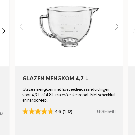
8
GLAZEN MENGKOM 4,7 L
Glazen mengkom met hoeveelheidsaanduidingen
voor 4,3 L of 4,8 L mixer/keukenrobot. Met schenktuit
en handgreep.
5KSM5GB
4.6
(182)
HM