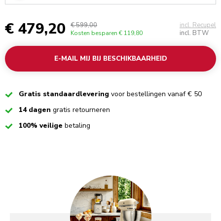
€ 479,20
€ 599,00
incl. Recupel
incl. BTW
Kosten besparen
€ 119,80
E-MAIL MIJ BIJ BESCHIKBAARHEID
Checked
Gratis standaardlevering
voor bestellingen vanaf € 50
Checked
14 dagen
gratis retourneren
Checked
100% veilige
betaling