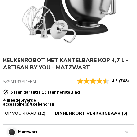
KEUKENROBOT MET KANTELBARE KOP 4,7 L -
ARTISAN BY YOU - MATZWART
4.5
(768)
5KSM193ADEBM
5 jaar garantie 15 jaar herstelling
4 meegeleverde
accessoire(s)/toebehoren
OP VOORRAAD
(
12
)
BINNENKORT VERKRIJGBAAR
(
6
)
Matzwart
Arrow