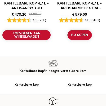
KANTELBARE KOP 4,7 L -
KANTELBARE KOP 4,7 L -
ARTISAN BY YOU
ARTISAN MET EXTRA
ACCESSOIRES
€ 479,20
€ 579,00
€ 599,00
4.5
(768)
4.8
(5101)
TOEVOEGEN AAN
NU KOPEN
WINKELWAGEN
Kantelbare kop/in hoogte verstelbare kom
Kantelbare kop
Kantelbare kop