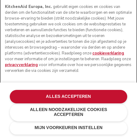
KitchenAid Europa, Inc.
gebruikt eigen cookies en cookies van
derden om de functionaliteit van de site te waarborgen en een optimale
browse-ervaring te bieden (strikt noodzakelijke cookies). Met jouw
toestemming gebruiken we ook cookies om de websiteprestaties te
verbeteren en aanvullende functies te bieden (functionele cookies),
statistische analyse en bezoekersmetingen uit te voeren
(analysecookies) en je advertenties te tonen die zijn afgestemd op je
interesses en browsegedrag – waaronder via derden en op andere
platforms (advertentiecookies). Raadpleeg onze
cookieverklaring
voor meer informatie of om je instellingen te beheren. Raadpleeg onze
privacyverklaring
voor informatie over hoe we persoonlijke gegevens
verwerken die via cookies zijn verzameld.
Personaliseer met een gravering
€ 20,00
ALLES ACCEPTEREN
Je gravering (0/24)
ALLEEN NOODZAKELIJKE COOKIES
ACCEPTEREN
Pebbled palm
€ 599,00
IN WINKELWAGEN
€ 479,20
MIJN VOORKEUREN INSTELLEN
Kosten besparen
€ 119,80