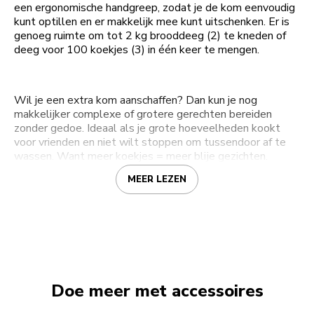
een ergonomische handgreep, zodat je de kom eenvoudig
kunt optillen en er makkelijk mee kunt uitschenken. Er is
genoeg ruimte om tot 2 kg brooddeeg (2) te kneden of
deeg voor 100 koekjes (3) in één keer te mengen.
Wil je een extra kom aanschaffen? Dan kun je nog
makkelijker complexe of grotere gerechten bereiden
zonder gedoe. Ideaal als je grote hoeveelheden kookt
voor vrienden en niet wilt stoppen om tussendoor af te
wassen. Want meer koekjes = meer blije gezichten.
MEER LEZEN
Doe meer met accessoires