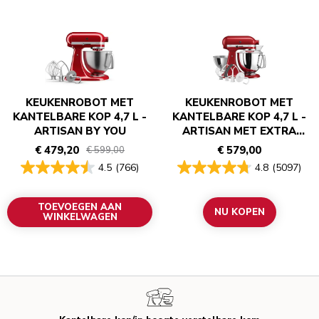
KEUKENROBOT MET
KEUKENROBOT MET
KANTELBARE KOP 4,7 L -
KANTELBARE KOP 4,7 L -
ARTISAN BY YOU
ARTISAN MET EXTRA
ACCESSOIRES
€ 479,20
€ 579,00
€ 599,00
4.5
(766)
4.8
(5097)
TOEVOEGEN AAN
NU KOPEN
WINKELWAGEN