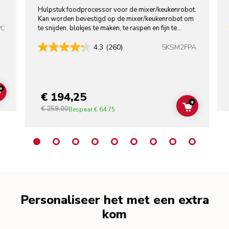
Hulpstuk foodprocessor voor de mixer/keukenrobot.
Kan worden bevestigd op de mixer/keukenrobot om
te snijden, blokjes te maken, te raspen en fijn te
PC
snijden.
5KSM2FPA
4.3
(260)
+
€ 194,25
ADD TO CART
+
€ 259,00
ADD TO C
Bespaar
€ 64,75
Personaliseer het met een extra
kom