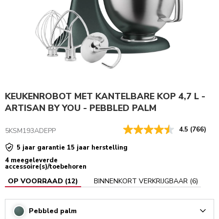
KEUKENROBOT MET KANTELBARE KOP 4,7 L -
ARTISAN BY YOU - PEBBLED PALM
4.5
(766)
5KSM193ADEPP
5 jaar garantie 15 jaar herstelling
4 meegeleverde
accessoire(s)/toebehoren
OP VOORRAAD
(
12
)
BINNENKORT VERKRIJGBAAR
(
6
)
Pebbled palm
Arrow