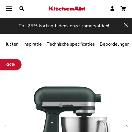
Tot 25% korting tijdens onze zomersolden!
Hi
producten
Inspiratie
Technische specificaties
Beoordelingen
-20%