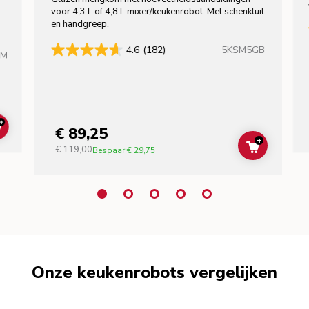
voor 4,3 L of 4,8 L mixer/keukenrobot. Met schenktuit
en handgreep.
5KSM5GB
4.6
(182)
HM
+
€ 89,25
ADD TO CART
+
€ 119,00
ADD TO C
Bespaar
€ 29,75
Onze keukenrobots vergelijken