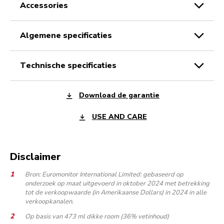
accessories
algemene specificaties
technische specificaties
Download de garantie
USE AND CARE
Disclaimer
Bron: Euromonitor International Limited: gebaseerd op
onderzoek op maat uitgevoerd in oktober 2024 met betrekking
tot de verkoopwaarde (in Amerikaanse Dollars) in 2024 in alle
verkoopkanalen.
Op basis van 473 ml dikke room (36% vetinhoud)