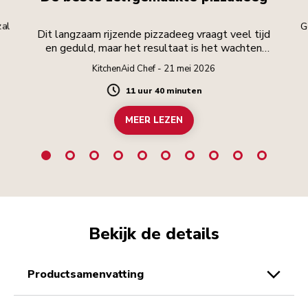
zal
G
Dit langzaam rijzende pizzadeeg vraagt veel tijd
en geduld, maar het resultaat is het wachten
waard.
KitchenAid Chef - 21 mei 2026
11 uur 40 minuten
Duration
MEER LEZEN
Bekijk de details
productsamenvatting