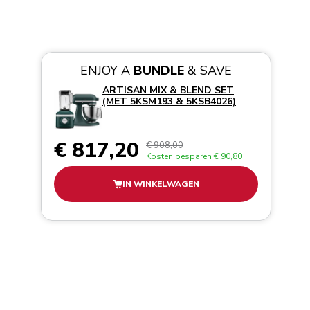
ENJOY A
BUNDLE
& SAVE
ARTISAN MIX & BLEND SET
(MET 5KSM193 & 5KSB4026)
€ 817,20
€ 908,00
Kosten besparen
€ 90,80
IN WINKELWAGEN