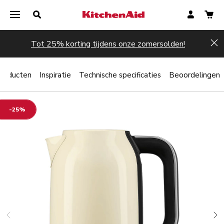
Tot 25% korting tijdens onze zomersolden!
Hi
producten
Inspiratie
Technische specificaties
Beoordelingen
-25%