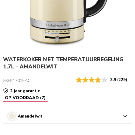
WATERKOKER MET TEMPERATUURREGELING
1,7L - AMANDELWIT
3.9
(229)
5KEK1701EAC
2 jaar garantie
OP VOORRAAD
(
7
)
Amandelwit
Arrow