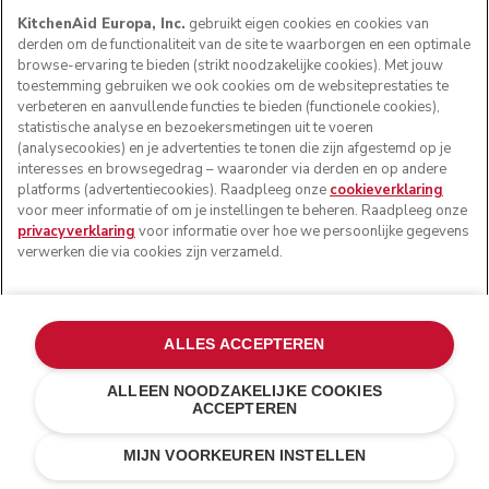
KitchenAid Europa, Inc.
gebruikt eigen cookies en cookies van
derden om de functionaliteit van de site te waarborgen en een optimale
browse-ervaring te bieden (strikt noodzakelijke cookies). Met jouw
toestemming gebruiken we ook cookies om de websiteprestaties te
verbeteren en aanvullende functies te bieden (functionele cookies),
statistische analyse en bezoekersmetingen uit te voeren
(analysecookies) en je advertenties te tonen die zijn afgestemd op je
interesses en browsegedrag – waaronder via derden en op andere
platforms (advertentiecookies). Raadpleeg onze
cookieverklaring
voor meer informatie of om je instellingen te beheren. Raadpleeg onze
privacyverklaring
voor informatie over hoe we persoonlijke gegevens
verwerken die via cookies zijn verzameld.
ALLES ACCEPTEREN
ALLEEN NOODZAKELIJKE COOKIES
ACCEPTEREN
Amandelwit
€ 199,00
IN WINKELWAGEN
€ 149,25
MIJN VOORKEUREN INSTELLEN
Kosten besparen
€ 49,75