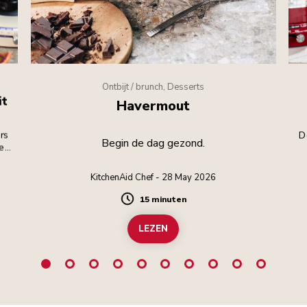
Ontbijt / brunch, Desserts
it
Havermout
rs
D
Begin de dag gezond.
dens
KitchenAid Chef - 28 May 2026
15 minuten
Duration
LEZEN