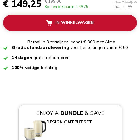
€ 149,25
€ 199,00
incl. Recupel
incl. BTW
Kosten besparen
€ 49,75
IN WINKELWAGEN
Betaal in 3 termijnen, vanaf € 300 met Alma
Checked
Gratis standaardlevering
voor bestellingen vanaf € 50
Checked
14 dagen
gratis retourneren
Checked
100% veilige
betaling
ENJOY A
BUNDLE
& SAVE
DESIGN ONTBIJTSET