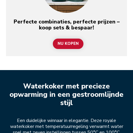
Perfecte combinaties, perfecte prijzen –
koop sets & bespaar!
NU KOPEN
Waterkoker met precieze
opwarming in een gestroomlijnde
stijl
Een duidelijke winnaar in elegantie. Deze royale
waterkoker met temperatuurregeling verwarmt water
snel met zeven instellingen tussen 50°C en 100°C.