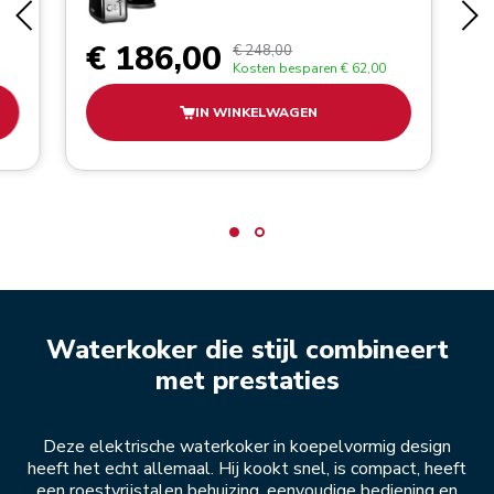
€ 186,00
€ 248,00
Kosten besparen
€ 62,00
IN WINKELWAGEN
Waterkoker die stijl combineert
met prestaties
Deze elektrische waterkoker in koepelvormig design
heeft het echt allemaal. Hij kookt snel, is compact, heeft
een roestvrijstalen behuizing, eenvoudige bediening en