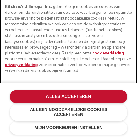
KitchenAid Europa, Inc.
gebruikt eigen cookies en cookies van
derden om de functionaliteit van de site te waarborgen en een optimale
browse-ervaring te bieden (strikt noodzakelijke cookies). Met jouw
toestemming gebruiken we ook cookies om de websiteprestaties te
verbeteren en aanvullende functies te bieden (functionele cookies),
statistische analyse en bezoekersmetingen uit te voeren
(analysecookies) en je advertenties te tonen die zijn afgestemd op je
interesses en browsegedrag – waaronder via derden en op andere
platforms (advertentiecookies). Raadpleeg onze
cookieverklaring
voor meer informatie of om je instellingen te beheren. Raadpleeg onze
privacyverklaring
voor informatie over hoe we persoonlijke gegevens
verwerken die via cookies zijn verzameld.
ALLES ACCEPTEREN
ALLEEN NOODZAKELIJKE COOKIES
ACCEPTEREN
Onyx zwart
€ 119,00
IN WINKELWAGEN
€ 83,30
MIJN VOORKEUREN INSTELLEN
Kosten besparen
€ 35,70