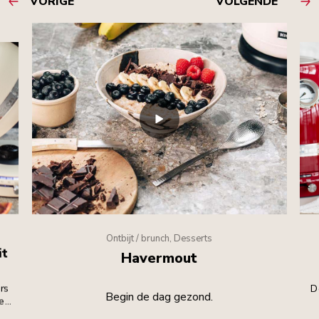
VORIGE
VOLGENDE
Ontbijt / brunch, Desserts
it
Havermout
rs
D
Begin de dag gezond.
dens