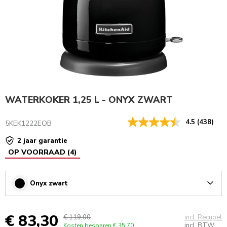
WATERKOKER 1,25 L - ONYX ZWART
4.5
(438)
5KEK1222EOB
2 jaar garantie
OP VOORRAAD
(
4
)
Onyx zwart
Arrow
€ 83,30
€ 119,00
incl. Recupel
incl. BTW
Kosten besparen
€ 35,70