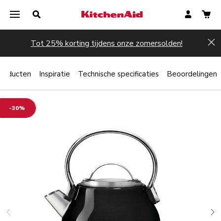
Tot 25% korting tijdens onze zomersolden!
Hi
producten
Inspiratie
Technische specificaties
Beoordelingen
-30%