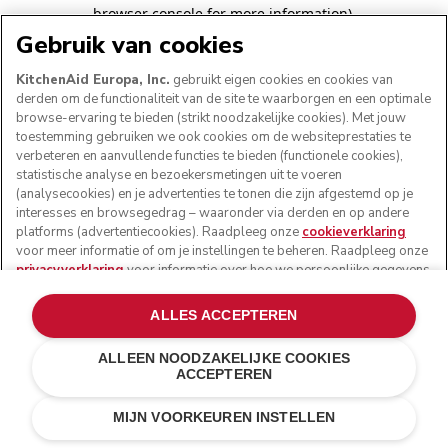
browser console for more information)
.
Gebruik van cookies
KitchenAid Europa, Inc.
gebruikt eigen cookies en cookies van
derden om de functionaliteit van de site te waarborgen en een optimale
browse-ervaring te bieden (strikt noodzakelijke cookies). Met jouw
toestemming gebruiken we ook cookies om de websiteprestaties te
verbeteren en aanvullende functies te bieden (functionele cookies),
statistische analyse en bezoekersmetingen uit te voeren
(analysecookies) en je advertenties te tonen die zijn afgestemd op je
interesses en browsegedrag – waaronder via derden en op andere
platforms (advertentiecookies). Raadpleeg onze
cookieverklaring
voor meer informatie of om je instellingen te beheren. Raadpleeg onze
privacyverklaring
voor informatie over hoe we persoonlijke gegevens
verwerken die via cookies zijn verzameld.
ALLES ACCEPTEREN
ALLEEN NOODZAKELIJKE COOKIES
ACCEPTEREN
MIJN VOORKEUREN INSTELLEN