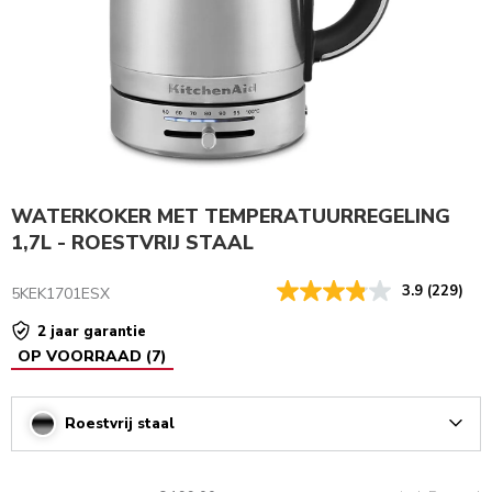
WATERKOKER MET TEMPERATUURREGELING
1,7L - ROESTVRIJ STAAL
3.9
(229)
5KEK1701ESX
2 jaar garantie
OP VOORRAAD
(
7
)
Roestvrij staal
Arrow