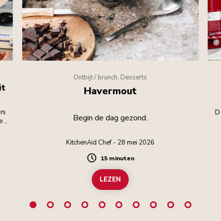
Ontbijt / brunch, Desserts
it
Havermout
rs
D
Begin de dag gezond.
dens
KitchenAid Chef - 28 mei 2026
15 minuten
Duration
LEZEN