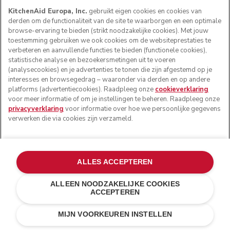
KitchenAid Europa, Inc.
gebruikt eigen cookies en cookies van
derden om de functionaliteit van de site te waarborgen en een optimale
browse-ervaring te bieden (strikt noodzakelijke cookies). Met jouw
toestemming gebruiken we ook cookies om de websiteprestaties te
verbeteren en aanvullende functies te bieden (functionele cookies),
statistische analyse en bezoekersmetingen uit te voeren
(analysecookies) en je advertenties te tonen die zijn afgestemd op je
interesses en browsegedrag – waaronder via derden en op andere
platforms (advertentiecookies). Raadpleeg onze
cookieverklaring
voor meer informatie of om je instellingen te beheren. Raadpleeg onze
privacyverklaring
voor informatie over hoe we persoonlijke gegevens
verwerken die via cookies zijn verzameld.
ALLES ACCEPTEREN
ALLEEN NOODZAKELIJKE COOKIES
ACCEPTEREN
Roestvrij staal
€ 199,00
IN WINKELWAGEN
€ 149,25
MIJN VOORKEUREN INSTELLEN
Kosten besparen
€ 49,75