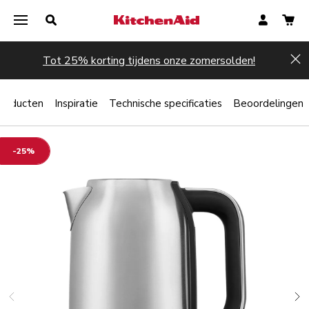
Tot 25% korting tijdens onze zomersolden!
Hi
producten
Inspiratie
Technische specificaties
Beoordelingen
-25%