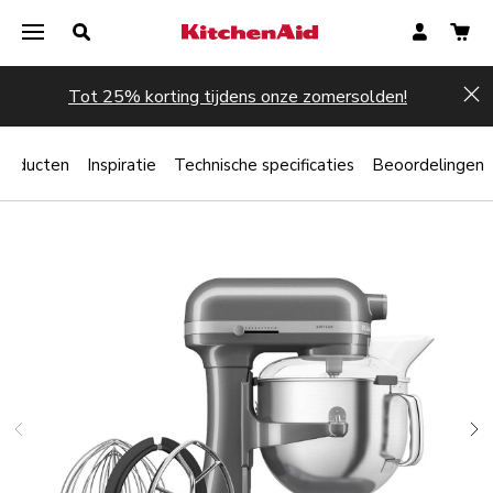
Tot 25% korting tijdens onze zomersolden!
Hi
producten
Inspiratie
Technische specificaties
Beoordelingen