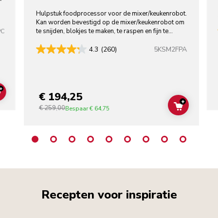
Hulpstuk foodprocessor voor de mixer/keukenrobot.
Kan worden bevestigd op de mixer/keukenrobot om
te snijden, blokjes te maken, te raspen en fijn te
PC
snijden.
5KSM2FPA
4.3
(260)
+
€ 194,25
ADD TO CART
+
€ 259,00
ADD TO C
Bespaar
€ 64,75
Recepten voor inspiratie