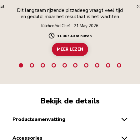
zal
G
Dit langzaam rijzende pizzadeeg vraagt veel tijd
en geduld, maar het resultaat is het wachten
waard.
KitchenAid Chef - 21 May 2026
11 uur 40 minuten
Duration
MEER LEZEN
Bekijk de details
productsamenvatting
accessories