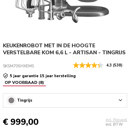
KEUKEN­ROBOT MET IN DE HOOGTE
VERSTELBARE KOM 6,6 L - ARTISAN - TINGRIJS
4.3
(538)
5KSM70SHXEMS
5 jaar garantie 15 jaar herstelling
OP VOORRAAD
(
8
)
Tingrijs
Arrow
€ 999,00
incl. Recupel
incl. BTW