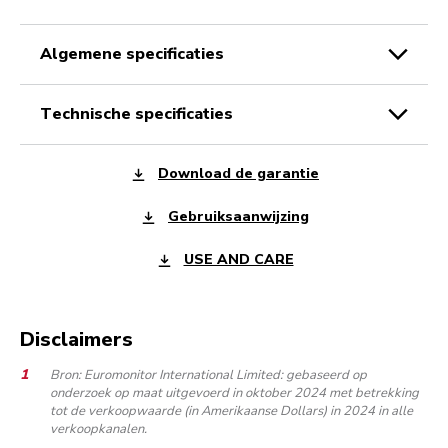
algemene specificaties
technische specificaties
Download de garantie
Gebruiksaanwijzing
USE AND CARE
Disclaimers
Bron: Euromonitor International Limited: gebaseerd op
onderzoek op maat uitgevoerd in oktober 2024 met betrekking
tot de verkoopwaarde (in Amerikaanse Dollars) in 2024 in alle
verkoopkanalen.