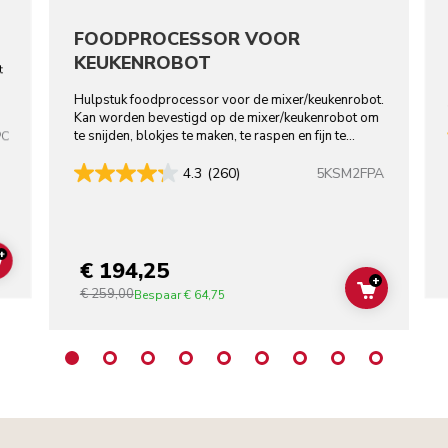
FOODPROCESSOR VOOR
KEUKENROBOT
t
Hulpstuk foodprocessor voor de mixer/keukenrobot.
Kan worden bevestigd op de mixer/keukenrobot om
te snijden, blokjes te maken, te raspen en fijn te
PC
snijden.
5KSM2FPA
4.3
(260)
+
€ 194,25
ADD TO CART
+
€ 259,00
ADD TO C
Bespaar
€ 64,75