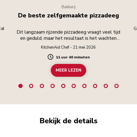
Bakkerij
De beste zelfgemaakte pizzadeeg
zal
G
Dit langzaam rijzende pizzadeeg vraagt veel tijd
en geduld, maar het resultaat is het wachten
waard.
KitchenAid Chef - 21 mei 2026
11 uur 40 minuten
Duration
MEER LEZEN
Bekijk de details