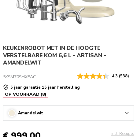
KEUKEN­ROBOT MET IN DE HOOGTE
VERSTELBARE KOM 6,6 L - ARTISAN -
AMANDELWIT
4.3
(538)
5KSM70SHXEAC
5 jaar garantie 15 jaar herstelling
OP VOORRAAD
(
8
)
Amandelwit
Arrow
€ 999,00
incl. Recupel