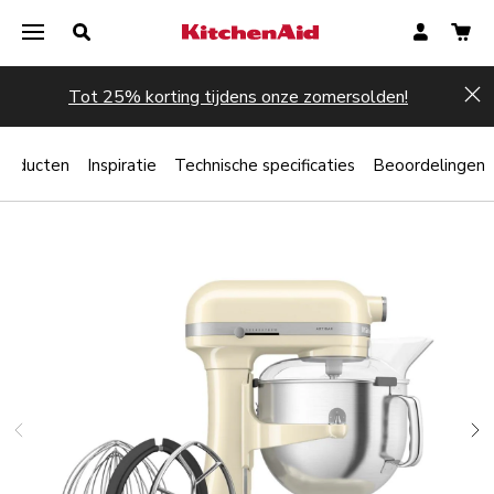
Tot 25% korting tijdens onze zomersolden!
Hi
producten
Inspiratie
Technische specificaties
Beoordelingen