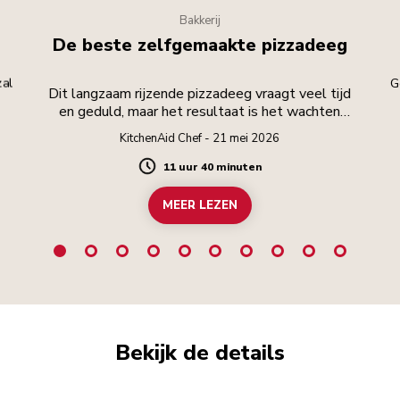
Bakkerij
De beste zelfgemaakte pizzadeeg
zal
G
Dit langzaam rijzende pizzadeeg vraagt veel tijd
en geduld, maar het resultaat is het wachten
waard.
KitchenAid Chef - 21 mei 2026
11 uur 40 minuten
Duration
MEER LEZEN
Bekijk de details