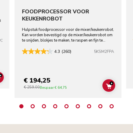
FOODPROCESSOR VOOR
KEUKENROBOT
t
Hulpstuk foodprocessor voor de mixer/keukenrobot.
Kan worden bevestigd op de mixer/keukenrobot om
te snijden, blokjes te maken, te raspen en fijn te
PC
snijden.
5KSM2FPA
4.3
(260)
+
€ 194,25
ADD TO CART
+
€ 259,00
ADD TO C
Bespaar
€ 64,75