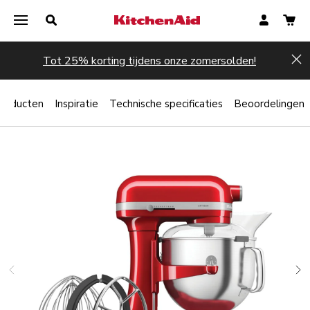
Tot 25% korting tijdens onze zomersolden!
Hi
producten
Inspiratie
Technische specificaties
Beoordelingen