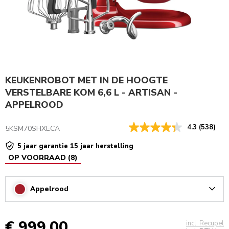
KEUKEN­ROBOT MET IN DE HOOGTE
VERSTELBARE KOM 6,6 L - ARTISAN -
APPELROOD
4.3
(538)
5KSM70SHXECA
5 jaar garantie 15 jaar herstelling
OP VOORRAAD
(
8
)
Appelrood
Arrow
€ 999,00
incl. Recupel