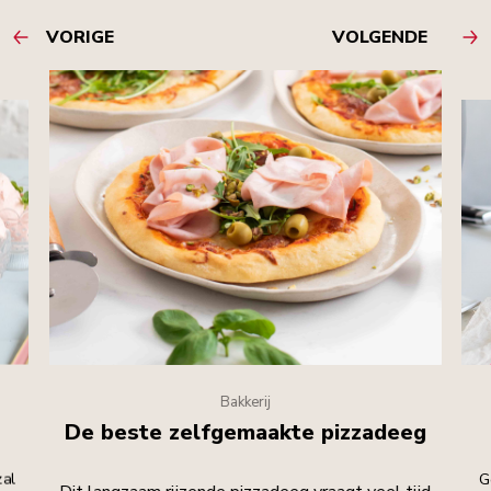
VORIGE
VOLGENDE
Bakkerij
De beste zelfgemaakte pizzadeeg
zal
G