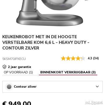
KEUKENROBOT MET IN DE HOOGTE
VERSTELBARE KOM 6,6 L - HEAVY DUTY -
CONTOUR ZILVER
4.3
(34)
5KSM70JPXECU
2 jaar garantie
OP VOORRAAD
(
1
)
BINNENKORT VERKRIJGBAAR
(
3
)
Contour zilver
Arrow
€ 949,00
incl. Recupel