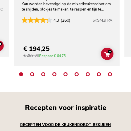
Kan worden bevestigd op de mixer/keukenrobot om
te snijden, blokjes te maken, te raspen en fijn te
PC
snijden.
5KSM2FPA
4.3
(260)
+
€ 194,25
ADD TO CART
+
€ 259,00
ADD TO C
Bespaar
€ 64,75
Recepten voor inspiratie
RECEPTEN VOOR DE KEUKENROBOT BEKIJKEN