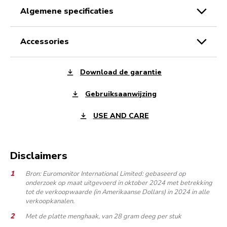
algemene specificaties
accessories
Download de garantie
Gebruiksaanwijzing
USE AND CARE
Disclaimers
Bron: Euromonitor International Limited: gebaseerd op
onderzoek op maat uitgevoerd in oktober 2024 met betrekking
tot de verkoopwaarde (in Amerikaanse Dollars) in 2024 in alle
verkoopkanalen.
Met de platte menghaak, van 28 gram deeg per stuk