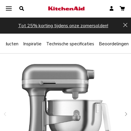
Tot 25% korting tijdens onze zomersolden!
Hi
producten
Inspiratie
Technische specificaties
Beoordelingen