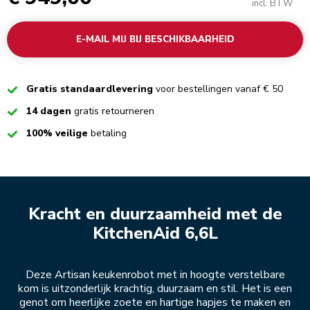
incl. BTW
E-MAIL MIJ BIJ BESCHIKBAARHEID
Checked
Gratis standaardlevering
voor bestellingen vanaf € 50
Checked
14 dagen
gratis retourneren
Checked
100% veilige
betaling
Kracht en duurzaamheid met de
KitchenAid 6,6L
Deze Artisan keukenrobot met in hoogte verstelbare
kom is uitzonderlijk krachtig, duurzaam en stil. Het is een
genot om heerlijke zoete en hartige hapjes te maken en