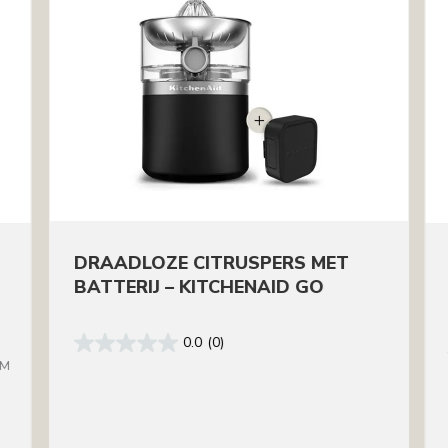
DRAADLOZE CITRUSPERS MET
BATTERIJ – KITCHENAID GO
0.0
(0)
BM