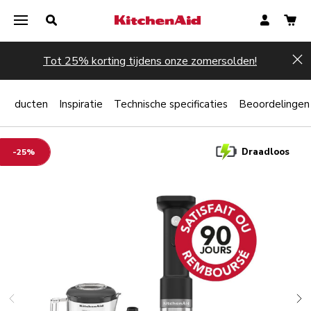
Tot 25% korting tijdens onze zomersolden!
Hi
producten
Inspiratie
Technische specificaties
Beoordelingen
Draadloos
-25%