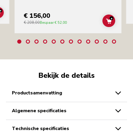
+
€ 156,00
ADD TO CART
+
€ 208,00
ADD TO C
Bespaar
€ 52,00
Bekijk de details
productsamenvatting
algemene specificaties
technische specificaties