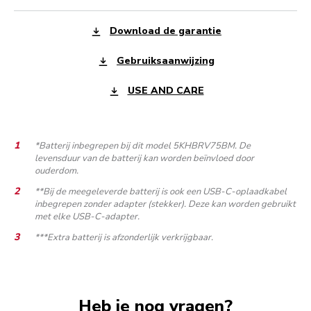
Download de garantie
Gebruiksaanwijzing
USE AND CARE
*Batterij inbegrepen bij dit model 5KHBRV75BM. De
levensduur van de batterij kan worden beïnvloed door
ouderdom.
**Bij de meegeleverde batterij is ook een USB-C-oplaadkabel
inbegrepen zonder adapter (stekker). Deze kan worden gebruikt
met elke USB-C-adapter.
***Extra batterij is afzonderlijk verkrijgbaar.
Heb je nog vragen?