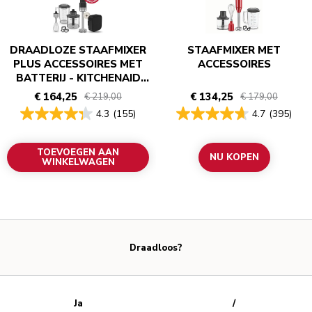
DRAADLOZE STAAFMIXER
STAAFMIXER MET
PLUS ACCESSOIRES MET
ACCESSOIRES
BATTERIJ - KITCHENAID
GO
€ 164,25
€ 134,25
€ 219,00
€ 179,00
4.3
(155)
4.7
(395)
TOEVOEGEN AAN
NU KOPEN
WINKELWAGEN
Draadloos?
Ja
/