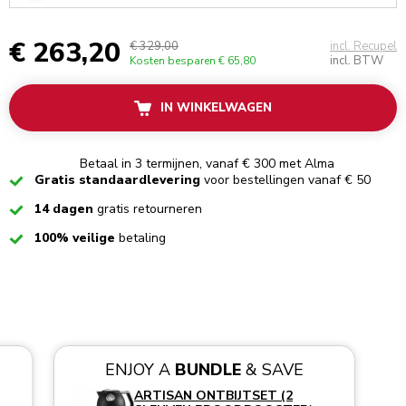
€ 263,20
€ 329,00
incl. Recupel
incl. BTW
Kosten besparen
€ 65,80
IN WINKELWAGEN
Betaal in 3 termijnen, vanaf € 300 met Alma
Checked
Gratis standaardlevering
voor bestellingen vanaf € 50
Checked
14 dagen
gratis retourneren
Checked
100% veilige
betaling
ENJOY A
BUNDLE
& SAVE
ARTISAN ONTBIJTSET (2