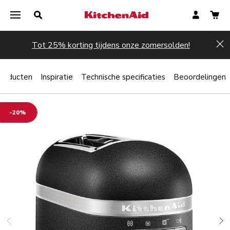
Tot 25% korting tijdens onze zomersolden!
Hi
producten
Inspiratie
Technische specificaties
Beoordelingen
-20%