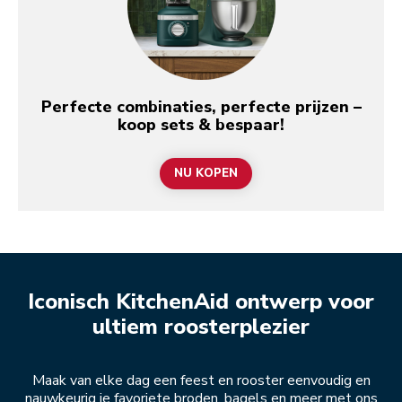
Perfecte combinaties, perfecte prijzen –
koop sets & bespaar!
NU KOPEN
Iconisch KitchenAid ontwerp voor
ultiem roosterplezier
Maak van elke dag een feest en rooster eenvoudig en
nauwkeurig je favoriete broden, bagels en meer met ons