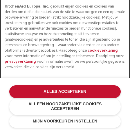
KitchenAid Europa, Inc.
gebruikt eigen cookies en cookies van
derden om de functionaliteit van de site te waarborgen en een optimale
browse-ervaring te bieden (strikt noodzakelijke cookies). Met jouw
toestemming gebruiken we ook cookies om de websiteprestaties te
verbeteren en aanvullende functies te bieden (functionele cookies),
statistische analyse en bezoekersmetingen uit te voeren
(analysecookies) en je advertenties te tonen die zijn afgestemd op je
interesses en browsegedrag – waaronder via derden en op andere
platforms (advertentiecookies). Raadpleeg onze
cookieverklaring
voor meer informatie of om je instellingen te beheren. Raadpleeg onze
privacyverklaring
voor informatie over hoe we persoonlijke gegevens
verwerken die via cookies zijn verzameld.
ALLES ACCEPTEREN
ALLEEN NOODZAKELIJKE COOKIES
ACCEPTEREN
Vulkaanzwart
€ 329,00
IN WINKELWAGEN
€ 263,20
MIJN VOORKEUREN INSTELLEN
Kosten besparen
€ 65,80