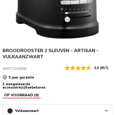
BROODROOSTER 2 SLEUVEN - ARTISAN -
VULKAANZWART
4.6
(857)
5KMT2204EBK
5 jaar garantie
1 meegeleverde
accessoire(s)/toebehoren
OP VOORRAAD
(
9
)
Vulkaanzwart
Arrow