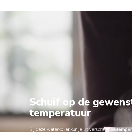
Schuif op de gewens
temperatuur
Bij deze waterkoker kun je uit verschillende temper