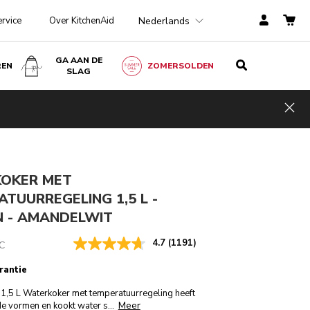
Nederlands
ervice
Over KitchenAid
GA AAN DE
REN
ZOMERSOLDEN
SLAG
Amandelwit
€ 249,00
IN WINKELWAGEN
€ 199,20
Kosten
Hid
ngen
incl. BTW
besparen
€ 49,80
OKER MET
TUURREGELING 1,5 L -
N - AMANDELWIT
4.7
(1191)
C
rantie
 1,5 L Waterkoker met temperatuurregeling heeft
Meer
de vormen en kookt water s
...