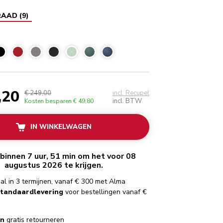
RAAD
(
9
)
elwit
,20
€ 249,00
incl. Recupel
incl. BTW
Kosten besparen
€ 49,80
IN WINKELWAGEN
binnen 7 uur, 51 min om het voor 08
augustus 2026 te krijgen.
al in 3 termijnen, vanaf € 300 met Alma
standaardlevering
voor bestellingen vanaf €
en
gratis retourneren