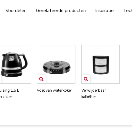
Voordelen
Gerelateerde producten
Inspiratie
Tech
izing 1,5 L
Voet van waterkoker
Verwijderbaar
erkoker
kalkfilter