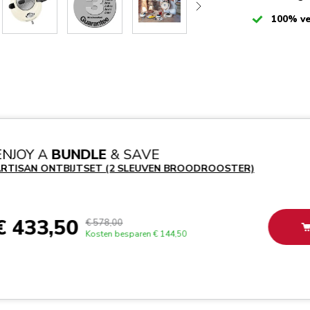
Checked
100% ve
ENJOY A
BUNDLE
& SAVE
RTISAN ONTBIJTSET (2 SLEUVEN BROODROOSTER)
€ 433,50
€ 578,00
Kosten besparen
€ 144,50