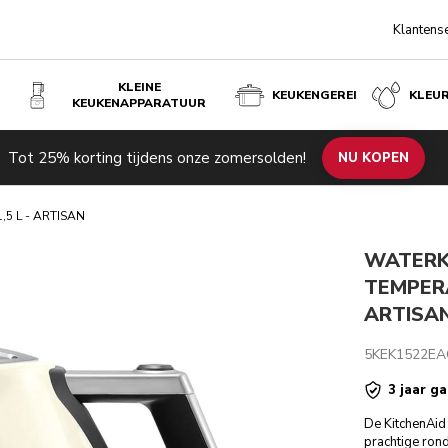
Klantens
KLEINE
KEUKENGEREI
KLEU
KEUKENAPPARATUUR
ISAN - AMANDELWIT
Tot 25% korting tijdens onze zomersolden!
de producten
Inspiratie
Technische specificaties
NU KOPEN
Beoordeli
5 L - ARTISAN
WATERK
TEMPERA
ARTISA
5KEK1522EA
3 jaar ga
De KitchenAid
prachtige ron