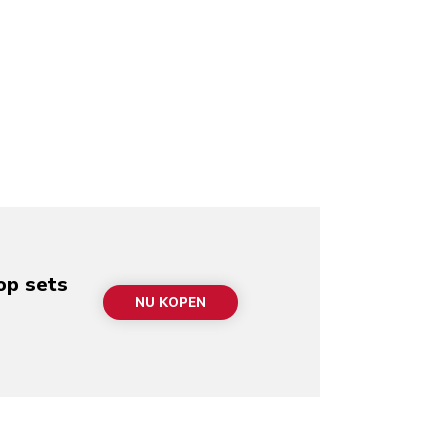
op sets
NU KOPEN