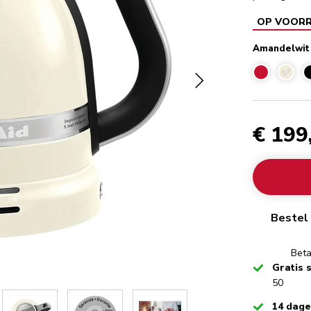
OP VOOR
Amandelwit
Amand
€ 199
Bestel 
Beta
Checked
Gratis 
50
Checked
14 dag