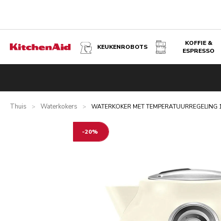
KOFFIE &
KEUKENROBOTS
ESPRESSO
WATERKOKER MET TEMPERATUURREGELING 1,5 L - ART
Overzicht
Wat zit er in de doos?
Voordelen
Gerelateer
Thuis
Waterkokers
>
>
WATERKOKER MET TEMPERATUURREGELING 1,
-20%