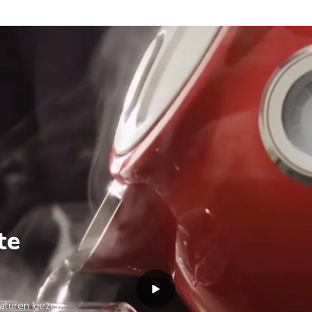
te
aturen kiezen,