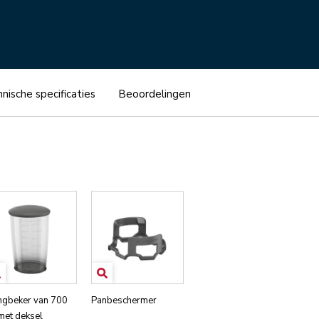
nische specificaties
Beoordelingen
gbeker van 700
Panbeschermer
met deksel