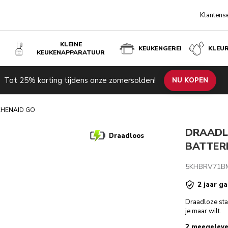
Klantens
KLEINE
KEUKENGEREI
KLEU
KEUKENAPPARATUUR
GO
Tot 25% korting tijdens onze zomersolden!
de producten
Inspiratie
Technische specificaties
NU KOPEN
Beoordeli
TCHENAID GO
DRAADL
Draadloos
BATTERI
5KHBRV71B
2 jaar ga
Draadloze sta
je maar wilt.
2 meegeleve