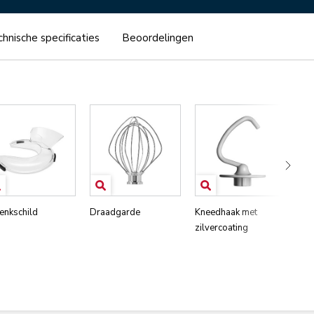
hnische specificaties
Beoordelingen
enkschild
Draadgarde
Kneedhaak met
Me
zilvercoating
fle
zil