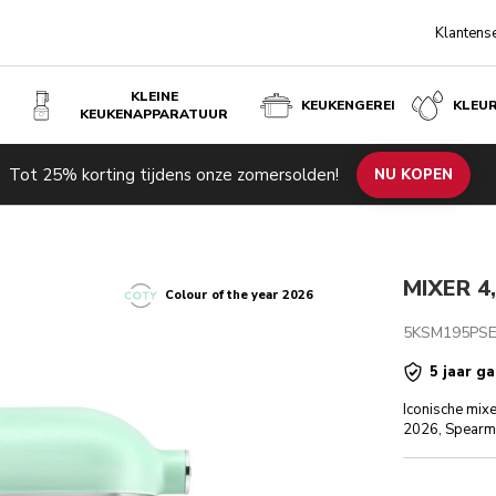
Klantens
KLEINE
KEUKENGEREI
KLEU
KEUKENAPPARATUUR
Tot 25% korting tijdens onze zomersolden!
de producten
Inspiratie
Technische specificaties
NU KOPEN
Beoordel
MIXER 4
Colour of the year 2026
5KSM195PS
5 jaar ga
Iconische mixe
2026, Spearmin