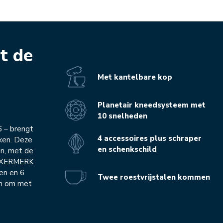
t de
Met kantelbare kop
Planetair kneedsysteem met
10 snelheden
6 – brengt
4 accessoires plus schraper
uken. Deze
en schenkschild
an, met de
MIXERMERK
en en 6
Twee roestvrijstalen kommen
en om met