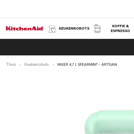
KOFFIE &
KEUKENROBOTS
ESPRESSO
MIXER 4,7 L SPEARMINT – ARTISAN
Overzicht
Wat zit er in de doos?
Voordelen
Gerelateer
Thuis
Keukenrobots
>
>
MIXER 4,7 L SPEARMINT – ARTISAN