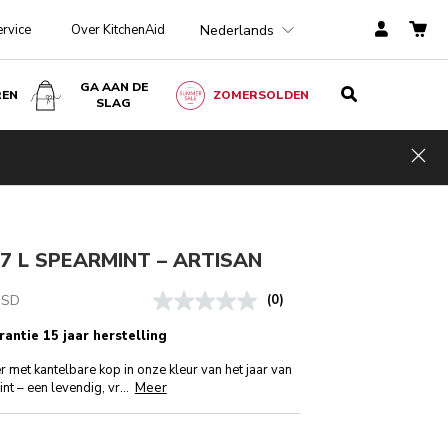
Nederlands
ervice
Over KitchenAid
GA AAN DE
REN
ZOMERSOLDEN
SLAG
€ 849,00
IN WINKELWAGEN
incl. BTW
Hid
ingen
,7 L SPEARMINT – ARTISAN
ESD
(0)
rantie 15 jaar herstelling
r met kantelbare kop in onze kleur van het jaar van
Meer
t – een levendig, vr
...