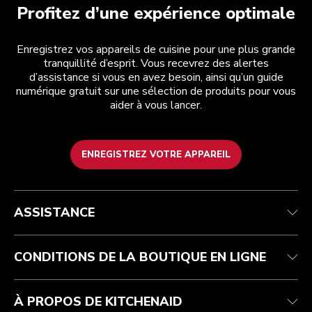
Profitez d’une expérience optimale
Enregistrez vos appareils de cuisine pour une plus grande
tranquillité d’esprit. Vous recevrez des alertes
d’assistance si vous en avez besoin, ainsi qu’un guide
numérique gratuit sur une sélection de produits pour vous
aider à vous lancer.
ENREGISTREZ VOTRE APPAREIL
Health Check
Conditions générales de vente
La marque
Trouver une boutique
Service après-vente
Expédition et livraison
Notre histoire
ASSISTANCE
Suivez votre commande
Retours et remboursements
Garantie et documents
Imprint
FAQ
Déclaration d’accessibilité
Recupel
ODR
CONDITIONS DE LA BOUTIQUE EN LIGNE
À PROPOS DE KITCHENAID