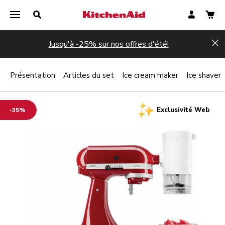
Jusqu'à -25% sur nos offres d'été!
Hi
Présentation
Articles du set
Ice cream maker
Ice shaver
Exclusivité Web
-35%