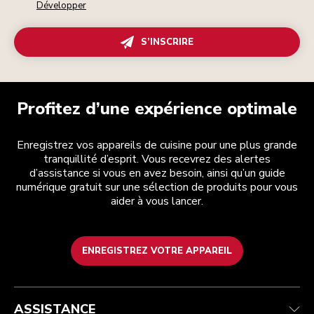
Développer
S’INSCRIRE
Profitez d’une expérience optimale
Enregistrez vos appareils de cuisine pour une plus grande
tranquillité d’esprit. Vous recevrez des alertes
d’assistance si vous en avez besoin, ainsi qu’un guide
numérique gratuit sur une sélection de produits pour vous
aider à vous lancer.
ENREGISTREZ VOTRE APPAREIL
Health Check
Conditions générales de vente
La marque
Trouver une boutique
Service après-vente
Expédition et livraison
Notre histoire
ASSISTANCE
Suivez votre commande
Retours et remboursements