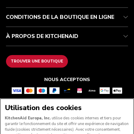
Garantie et documents
Imprint
FAQ
Déclaration d’accessibilité
Recupel
ODR
CONDITIONS DE LA BOUTIQUE EN LIGNE
À PROPOS DE KITCHENAID
TROUVER UNE BOUTIQUE
NOUS ACCEPTONS
Utilisation des cookies
SUIVEZ-NOUS
KitchenAid Europa, Inc.
utilise des cookies internes et tiers pour
garantir le fonctionnement du site et offrir une expérience de navigation
fluide (cookies strictement nécessaires). Avec votre consentement,