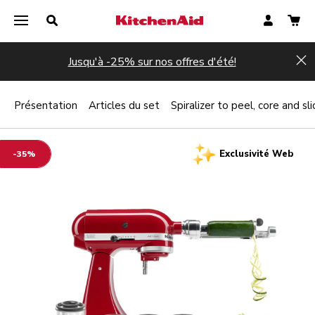
Jusqu'à -25% sur nos offres d'été!
Hi
Présentation
Articles du set
Spiralizer to peel, core and sli
Exclusivité Web
-35%