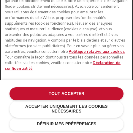
garantir le fonctionnement du site et offrir une expérience de navigation
fluide (cookies strictement nécessaires). Avec votre consentement,
nous utilisons également des cookies pour améliorer les
performances du site Web et proposer des fonctionnalités
supplémentaires (cookies fonctionnels), réaliser des analyses
statistiques et mesurer l'audience (cookies d'analyse), et vous
présenter des publicités adaptées à vos centres d'intérêt et à vos
habitudes de navigation, y compris par le biais de tiers et sur d'autres
plateformes (cookies publicitaires). Pour en savoir plus ou gérer vos
paramètres, veuillez consulter notre
Politique relative aux cookies
.
Pour connaître la façon dont nous traitons les données personnelles
Livraison standard gratuite pour toute commande
collectées via les cookies, veuillez consulter notre
Déclaration de
supérieure à 50 €
confidentialité
.
Retour gratuit pendant 14 jours
Paiement 100% sécurisé
TOUT ACCEPTER
ACCEPTER UNIQUEMENT LES COOKIES
Bénéficiez de 5 % de réduction en
NÉCESSAIRES
€ 69,00
RECEVOIR UN-EMAIL QUAND IL SERA
vous inscrivant à nos actualités et
€ 36,22
Économies de
DISPONIBLE
DÉFINIR MES PRÉFÉRENCES
coûts
€ 32,78
nos offres