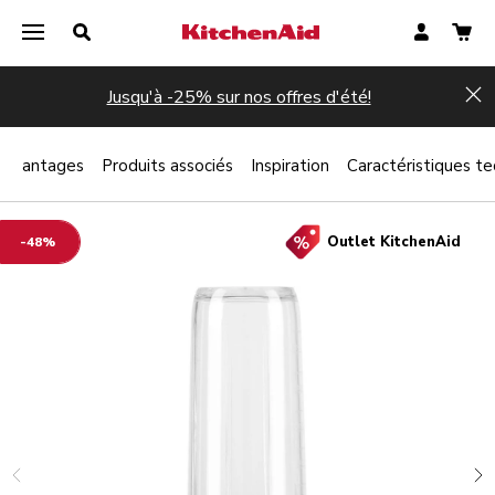
Jusqu'à -25% sur nos offres d'été!
Hi
Avantages
Produits associés
Inspiration
Caractéristiques t
Outlet KitchenAid
-48%