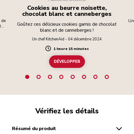
t
Cookies au beurre noisette,
chocolat blanc et canneberges
s de
Un
Goûtez ces délicieux cookies garnis de chocolat
t
blanc et de canneberges !
r
che
Un chef KitchenAid - 04 décembre 2024
ons
1 heure 15 minutes
Duration
DÉVELOPPER
Vérifiez les détails
résumé du produit