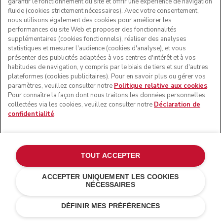
garantir le fonctionnement du site et offrir une expérience de navigation
fluide (cookies strictement nécessaires). Avec votre consentement,
nous utilisons également des cookies pour améliorer les
performances du site Web et proposer des fonctionnalités
supplémentaires (cookies fonctionnels), réaliser des analyses
statistiques et mesurer l'audience (cookies d'analyse), et vous
présenter des publicités adaptées à vos centres d'intérêt et à vos
habitudes de navigation, y compris par le biais de tiers et sur d'autres
plateformes (cookies publicitaires). Pour en savoir plus ou gérer vos
paramètres, veuillez consulter notre
Politique relative aux cookies
.
Pour connaître la façon dont nous traitons les données personnelles
collectées via les cookies, veuillez consulter notre
Déclaration de
confidentialité
.
TOUT ACCEPTER
ACCEPTER UNIQUEMENT LES COOKIES
NÉCESSAIRES
Noir onyx
€ 119,00
AJOUTER AU PANIER
€ 83,30
DÉFINIR MES PRÉFÉRENCES
Économies de coûts
€ 35,70