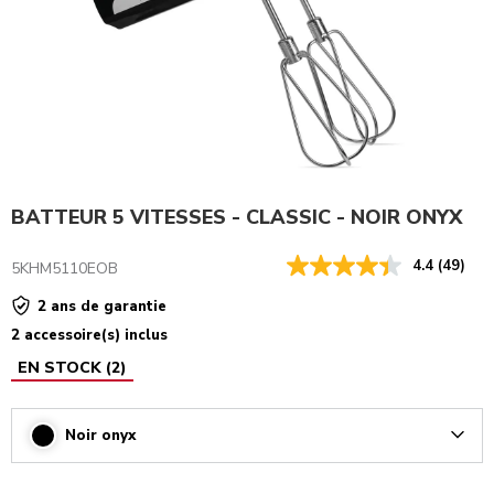
BATTEUR 5 VITESSES - CLASSIC - NOIR ONYX
4.4
(49)
5KHM5110EOB
2 ans de garantie
2 accessoire(s) inclus
EN STOCK
(
2
)
Noir onyx
Arrow