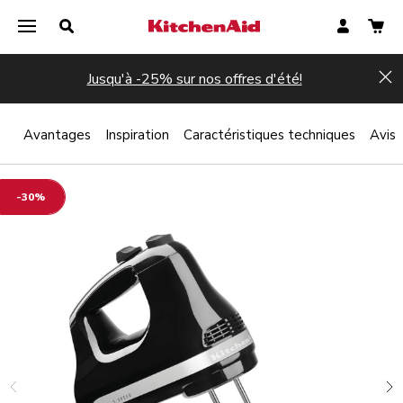
Jusqu'à -25% sur nos offres d'été!
Hi
 ?
Avantages
Inspiration
Caractéristiques techniques
Avis
-30%