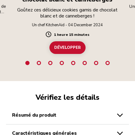
s de
Un
Goûtez ces délicieux cookies garnis de chocolat
t
blanc et de canneberges !
r
che
Un chef KitchenAid - 04 December 2024
ons
1 heure 15 minutes
Duration
DÉVELOPPER
Vérifiez les détails
résumé du produit
caractéristiques générales