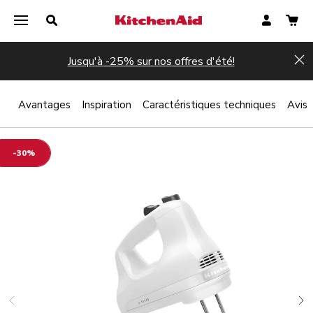
Jusqu'à -25% sur nos offres d'été!
Hi
 ?
Avantages
Inspiration
Caractéristiques techniques
Avis
-30%