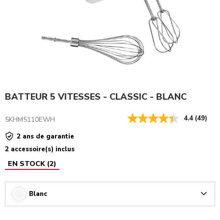
BATTEUR 5 VITESSES - CLASSIC - BLANC
4.4
(49)
5KHM5110EWH
2 ans de garantie
2 accessoire(s) inclus
EN STOCK
(
2
)
Blanc
Arrow