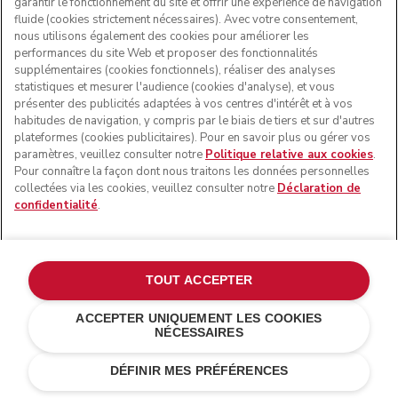
garantir le fonctionnement du site et offrir une expérience de navigation
fluide (cookies strictement nécessaires). Avec votre consentement,
nous utilisons également des cookies pour améliorer les
performances du site Web et proposer des fonctionnalités
supplémentaires (cookies fonctionnels), réaliser des analyses
statistiques et mesurer l'audience (cookies d'analyse), et vous
présenter des publicités adaptées à vos centres d'intérêt et à vos
habitudes de navigation, y compris par le biais de tiers et sur d'autres
plateformes (cookies publicitaires). Pour en savoir plus ou gérer vos
paramètres, veuillez consulter notre
Politique relative aux cookies
.
Pour connaître la façon dont nous traitons les données personnelles
collectées via les cookies, veuillez consulter notre
Déclaration de
confidentialité
.
TOUT ACCEPTER
ACCEPTER UNIQUEMENT LES COOKIES
NÉCESSAIRES
Blanc
€ 119,00
AJOUTER AU PANIER
€ 83,30
DÉFINIR MES PRÉFÉRENCES
Économies de coûts
€ 35,70