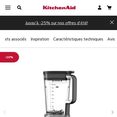
Jusqu'à -25% sur nos offres d'été!
Hi
oduits associés
Inspiration
Caractéristiques techniques
Avis
-20%