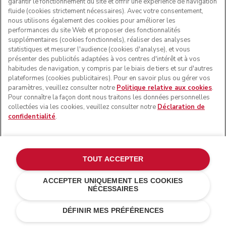
garantir le fonctionnement du site et offrir une expérience de navigation
fluide (cookies strictement nécessaires). Avec votre consentement,
nous utilisons également des cookies pour améliorer les
performances du site Web et proposer des fonctionnalités
supplémentaires (cookies fonctionnels), réaliser des analyses
statistiques et mesurer l'audience (cookies d'analyse), et vous
présenter des publicités adaptées à vos centres d'intérêt et à vos
habitudes de navigation, y compris par le biais de tiers et sur d'autres
plateformes (cookies publicitaires). Pour en savoir plus ou gérer vos
paramètres, veuillez consulter notre
Politique relative aux cookies
.
Pour connaître la façon dont nous traitons les données personnelles
collectées via les cookies, veuillez consulter notre
Déclaration de
confidentialité
.
TOUT ACCEPTER
ACCEPTER UNIQUEMENT LES COOKIES
NÉCESSAIRES
Rouge empire
€ 159,00
AJOUTER AU PANIER
€ 127,20
Économies de
DÉFINIR MES PRÉFÉRENCES
coûts
€ 31,80