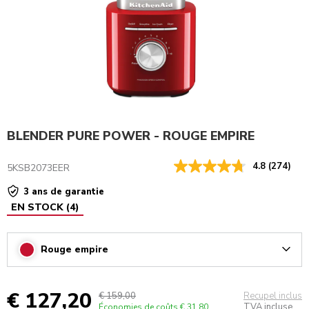
BLENDER PURE POWER - ROUGE EMPIRE
4.8
(274)
5KSB2073EER
3 ans de garantie
EN STOCK
(
4
)
Rouge empire
Arrow
€ 127,20
€ 159,00
Recupel inclus
TVA incluse
Économies de coûts
€ 31,80