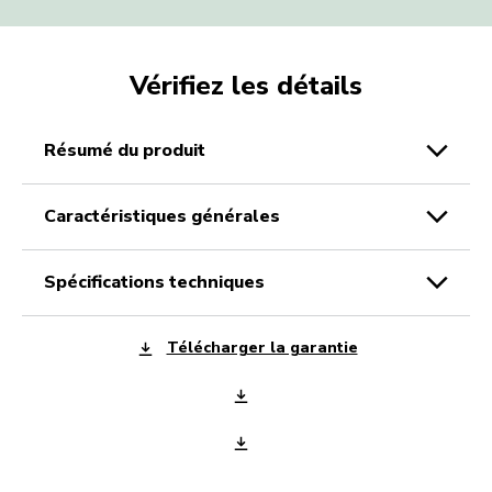
fructueux et ces recettes de smoothie faciles,
surtout si vous utilisez votre blender KitchenAid
pour accélérer les choses. Votre smoothie riche
en vitamines sera prêt en un clin d’œil.
Vérifiez les détails
résumé du produit
caractéristiques générales
spécifications techniques
Télécharger la garantie