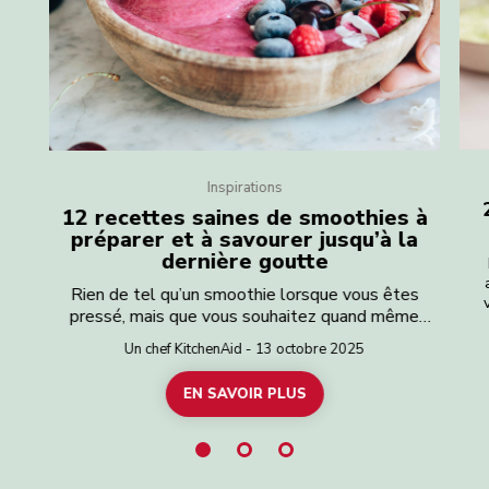
Inspirations
12 recettes saines de smoothies à
préparer et à savourer jusqu’à la
dernière goutte
Rien de tel qu’un smoothie lorsque vous êtes
pressé, mais que vous souhaitez quand même
ch
manger équilibré. C’est un moyen rapide et facile
l
Un chef KitchenAid - 13 octobre 2025
de consommer des fruits et légumes. Vous
tr
cherchez un smoothie sain pour bien commencer
EN SAVOIR PLUS
i
la journée ou pour vous aider à récupérer après
gl
une séance d’entraînement ? Ou peut-être avez-
d
vous juste envie d’un petit remontant puissant ?
Impossible de vous tromper avec ces conseils