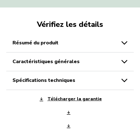
fructueux et ces recettes de smoothie faciles,
surtout si vous utilisez votre blender KitchenAid
pour accélérer les choses. Votre smoothie riche
en vitamines sera prêt en un clin d’œil.
Vérifiez les détails
résumé du produit
caractéristiques générales
spécifications techniques
Télécharger la garantie