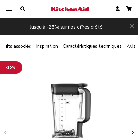
Jusqu'à -25% sur nos offres d'été!
Hi
oduits associés
Inspiration
Caractéristiques techniques
Avis
-20%