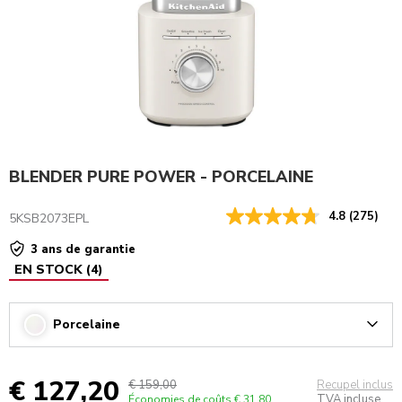
BLENDER PURE POWER - PORCELAINE
4.8
(275)
5KSB2073EPL
3 ans de garantie
EN STOCK
(
4
)
Porcelaine
Arrow
€ 127,20
€ 159,00
Recupel inclus
TVA incluse
Économies de coûts
€ 31,80