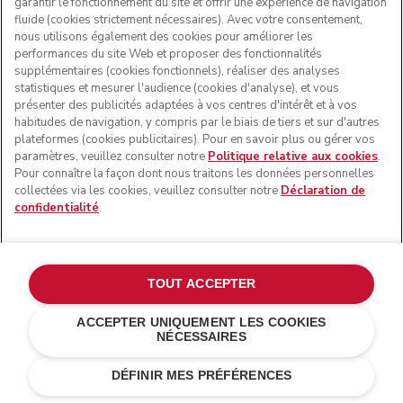
garantir le fonctionnement du site et offrir une expérience de navigation
fluide (cookies strictement nécessaires). Avec votre consentement,
nous utilisons également des cookies pour améliorer les
performances du site Web et proposer des fonctionnalités
supplémentaires (cookies fonctionnels), réaliser des analyses
statistiques et mesurer l'audience (cookies d'analyse), et vous
présenter des publicités adaptées à vos centres d'intérêt et à vos
habitudes de navigation, y compris par le biais de tiers et sur d'autres
plateformes (cookies publicitaires). Pour en savoir plus ou gérer vos
paramètres, veuillez consulter notre
Politique relative aux cookies
.
Pour connaître la façon dont nous traitons les données personnelles
collectées via les cookies, veuillez consulter notre
Déclaration de
confidentialité
.
TOUT ACCEPTER
ACCEPTER UNIQUEMENT LES COOKIES
NÉCESSAIRES
Porcelaine
€ 159,00
AJOUTER AU PANIER
€ 127,20
Économies de
DÉFINIR MES PRÉFÉRENCES
coûts
€ 31,80