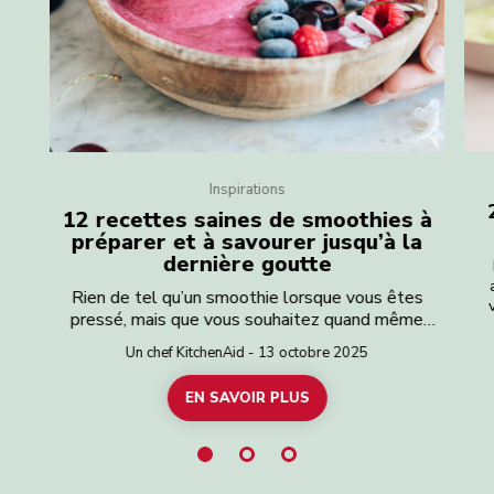
Inspirations
12 recettes saines de smoothies à
préparer et à savourer jusqu’à la
dernière goutte
Rien de tel qu’un smoothie lorsque vous êtes
pressé, mais que vous souhaitez quand même
ch
manger équilibré. C’est un moyen rapide et facile
l
Un chef KitchenAid - 13 octobre 2025
de consommer des fruits et légumes. Vous
tr
cherchez un smoothie sain pour bien commencer
EN SAVOIR PLUS
i
la journée ou pour vous aider à récupérer après
gl
une séance d’entraînement ? Ou peut-être avez-
d
vous juste envie d’un petit remontant puissant ?
Impossible de vous tromper avec ces conseils