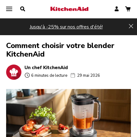
Jusqu'à -25% sur nos offres d'été!
Hi
Comment choisir votre blender
KitchenAid
Un chef KitchenAid
6 minutes de lecture
29 mai 2026