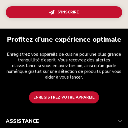
S’INSCRIRE
Profitez d’une expérience optimale
Enregistrez vos appareils de cuisine pour une plus grande
tranquillité d’esprit. Vous recevrez des alertes
d’assistance si vous en avez besoin, ainsi qu’un guide
numérique gratuit sur une sélection de produits pour vous
aider à vous lancer.
ENREGISTREZ VOTRE APPAREIL
Health Check
Conditions générales de vente
La marque
Trouver une boutique
Service après-vente
Expédition et livraison
Notre histoire
ASSISTANCE
Suivez votre commande
Retours et remboursements
Garantie et documents
Imprint