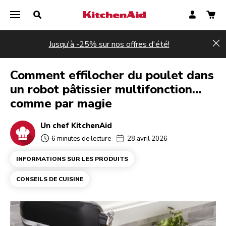
Jusqu'à -25% sur nos offres d'été!
Hi
Comment effilocher du poulet dans
un robot pâtissier multifonction…
comme par magie
Un chef KitchenAid
6 minutes de lecture
28 avril 2026
INFORMATIONS SUR LES PRODUITS
CONSEILS DE CUISINE