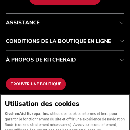
Health Check
Conditions générales de vente
La marque
Trouver une boutique
Service après-vente
Expédition et livraison
Notre histoire
ASSISTANCE
Suivez votre commande
Retours et remboursements
Garantie et documents
Imprint
FAQ
Déclaration d’accessibilité
Recupel
ODR
CONDITIONS DE LA BOUTIQUE EN LIGNE
À PROPOS DE KITCHENAID
TROUVER UNE BOUTIQUE
NOUS ACCEPTONS
Utilisation des cookies
KitchenAid Europa, Inc.
utilise des cookies internes et tiers pour
garantir le fonctionnement du site et offrir une expérience de navigation
fluide (cookies strictement nécessaires). Avec votre consentement,