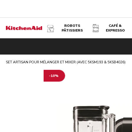
ROBOTS
CAFÉ &
PÂTISSIERS
EXPRESSO
SET ARTISAN POUR MÉLANGER ET MIXER (AVEC 5KSM193 
Présentation
Articles du set
Robot pâtissier 4,7 L - Artis
SET ARTISAN POUR MÉLANGER ET MIXER (AVEC 5KSM193 & 5KSB4026)
-10%