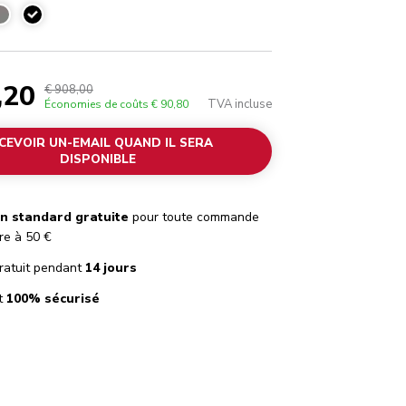
Noir onyx
,20
€ 908,00
TVA incluse
Économies de coûts
€ 90,80
CEVOIR UN-EMAIL QUAND IL SERA
DISPONIBLE
on standard gratuite
pour toute commande
re à 50 €
ratuit pendant
14 jours
t
100% sécurisé