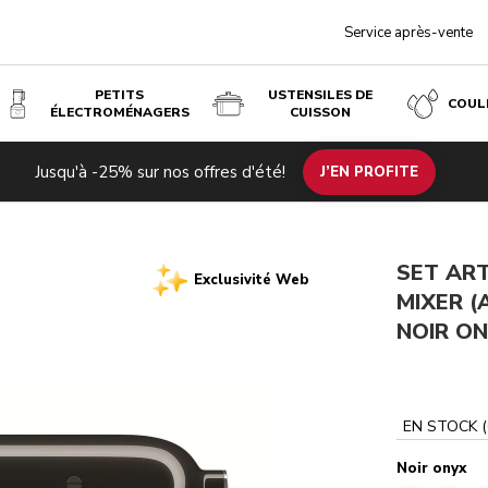
Service après-vente
PETITS
USTENSILES DE
COUL
ÉLECTROMÉNAGERS
CUISSON
Noir onyx
& 5KSB4026) - NOIR ONYX
€ 908
Écono
Jusqu'à -25% sur nos offres d'été!
an By You
Blender K400 - Artisan
J’EN PROFITE
€ 817,20
es de
coûts
SET AR
Exclusivité Web
MIXER (
NOIR O
EN STOCK
(
Noir onyx