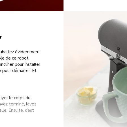
r
 souhaitez évidemment
able de ce robot
incliner pour installer
e pour démarrer. Et
suyer le corps du
avez terminé, lavez
lle. Ensuite, c’est