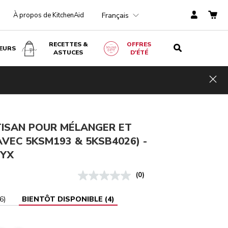
Français
À propos de KitchenAid
RECETTES &
OFFRES
EURS
ASTUCES
D'ÉTÉ
,00
RECEVOIR UN-EMAIL QUAND IL SERA DISPONIBLE
mi
Hid
TVA
incluse
€ 90,80
TISAN POUR MÉLANGER ET
AVEC 5KSM193 & 5KSB4026) -
NYX
(0)
6
)
BIENTÔT DISPONIBLE
(
4
)