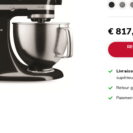
€ 817
RE
Checked
Livrais
supérieu
Checked
Retour g
Checked
Paiemen