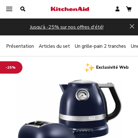
Jusqu'à -25% sur nos offres d'été!
Hi
Présentation
Articles du set
Un grille-pain 2 tranches
Une
Exclusivité Web
-25%