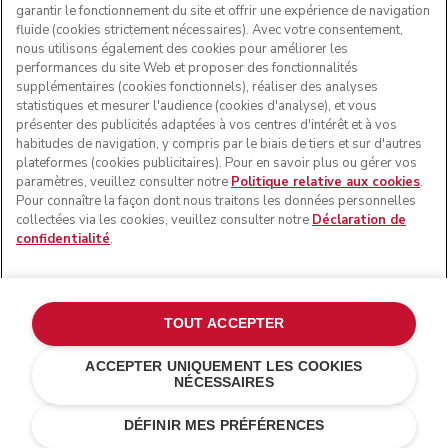
garantir le fonctionnement du site et offrir une expérience de navigation
fluide (cookies strictement nécessaires). Avec votre consentement,
nous utilisons également des cookies pour améliorer les
performances du site Web et proposer des fonctionnalités
supplémentaires (cookies fonctionnels), réaliser des analyses
statistiques et mesurer l'audience (cookies d'analyse), et vous
présenter des publicités adaptées à vos centres d'intérêt et à vos
habitudes de navigation, y compris par le biais de tiers et sur d'autres
plateformes (cookies publicitaires). Pour en savoir plus ou gérer vos
paramètres, veuillez consulter notre
Politique relative aux cookies
.
© KitchenAid 2026 - Tous droits réservés. KitchenAid et la
Pour connaître la façon dont nous traitons les données personnelles
forme du robot pâtissier multifonction sont des marques
collectées via les cookies, veuillez consulter notre
Déclaration de
commerciales aux États-Unis et ailleurs.
confidentialité
.
Gérer mes cookies
Politique de confidentialité
Politique en matière de cookies
Autres pays
Résolution des litiges en ligne
TOUT ACCEPTER
ACCEPTER UNIQUEMENT LES COOKIES
NÉCESSAIRES
Bleu encre
€ 578,00
AJOUTER AU PANIER
€ 433,50
Économies de
DÉFINIR MES PRÉFÉRENCES
coûts
€ 144,50