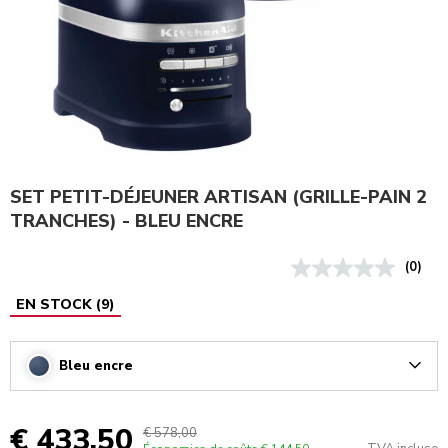
SET PETIT-DÉJEUNER ARTISAN (GRILLE-PAIN 2
TRANCHES) - BLEU ENCRE
(0)
EN STOCK
(
9
)
Bleu encre
Arrow
€ 433,50
€ 578,00