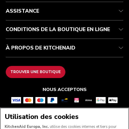
Health Check
Conditions générales de vente
La marque
Trouver une boutique
Service après-vente
Expédition et livraison
Notre histoire
ASSISTANCE
Suivez votre commande
Retours et remboursements
Garantie et documents
Imprint
FAQ
Déclaration d’accessibilité
Recupel
ODR
CONDITIONS DE LA BOUTIQUE EN LIGNE
À PROPOS DE KITCHENAID
TROUVER UNE BOUTIQUE
NOUS ACCEPTONS
Utilisation des cookies
SUIVEZ-NOUS
KitchenAid Europa, Inc.
utilise des cookies internes et tiers pour