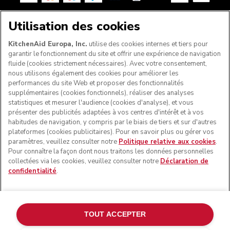
Utilisation des cookies
SUIVEZ-NOUS
KitchenAid Europa, Inc.
utilise des cookies internes et tiers pour
garantir le fonctionnement du site et offrir une expérience de navigation
fluide (cookies strictement nécessaires). Avec votre consentement,
nous utilisons également des cookies pour améliorer les
performances du site Web et proposer des fonctionnalités
supplémentaires (cookies fonctionnels), réaliser des analyses
statistiques et mesurer l'audience (cookies d'analyse), et vous
présenter des publicités adaptées à vos centres d'intérêt et à vos
habitudes de navigation, y compris par le biais de tiers et sur d'autres
plateformes (cookies publicitaires). Pour en savoir plus ou gérer vos
paramètres, veuillez consulter notre
Politique relative aux cookies
.
© KitchenAid 2026 - Tous droits réservés. KitchenAid et la
Pour connaître la façon dont nous traitons les données personnelles
forme du robot pâtissier multifonction sont des marques
collectées via les cookies, veuillez consulter notre
Déclaration de
commerciales aux États-Unis et ailleurs.
confidentialité
.
Gérer mes cookies
Politique de confidentialité
Politique en matière de cookies
Autres pays
TOUT ACCEPTER
Résolution des litiges en ligne